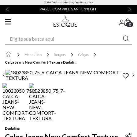
Outlet Oficial da John John, Dudalina e outras
PAGUE COM PIX E GANHE 3% OFF
0
Digite sua busca aqui
Masculino
Roupas
Calças
Calça Jeans New Comfort Textura Dudalina Masculina
Dudalina
Calça Jeans New Comfort Textura