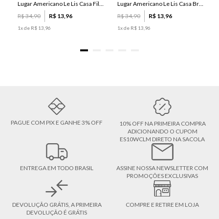
Lugar Americano Le Lis Casa Filipa
Lugar Americano Le Lis Casa Brenda
R$
34
,
90
R$
13
,
96
R$
34
,
90
R$
13
,
96
1
x de
R$
13
,
96
1
x de
R$
13
,
96
PAGUE COM PIX E GANHE 3% OFF
10% OFF NA PRIMEIRA COMPRA
ADICIONANDO O CUPOM
ES10WCLM DIRETO NA SACOLA
ENTREGA EM TODO BRASIL
ASSINE NOSSA NEWSLETTER COM
PROMOÇÕES EXCLUSIVAS
DEVOLUÇÃO GRÁTIS, A PRIMEIRA
COMPRE E RETIRE EM LOJA
DEVOLUÇÃO É GRÁTIS