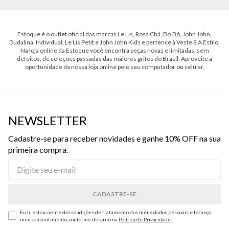
Estoque é o outlet oficial das marcas Le Lis, Rosa Chá, Bo.Bô, John John,
Dudalina, Individual, Le Lis Petit e John John Kids e pertence à Veste S.A Estilo.
Na loja online da Estoque você encontra peças novas e limitadas, sem
defeitos, de coleções passadas das maiores grifes do Brasil. Aproveite a
oportunidade da nossa loja online pelo seu computador ou celular.
NEWSLETTER
Cadastre-se para receber novidades e ganhe 10% OFF na sua
primeira compra.
Eu li, estou ciente das condições de tratamento dos meus dados pessoais e forneço
meu consentimento, conforme descrito na
Política de Privacidade