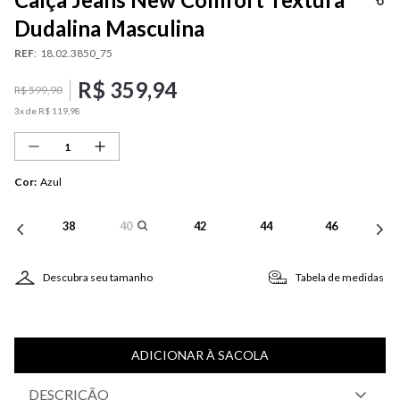
Dudalina Masculina
REF
:
18.02.3850_75
R$
359
,
94
R$
599
,
90
3
x de
R$
119
,
98
Cor
:
Azul
38
40
42
44
46
Descubra seu tamanho
Tabela de medidas
ADICIONAR À SACOLA
DESCRIÇÃO