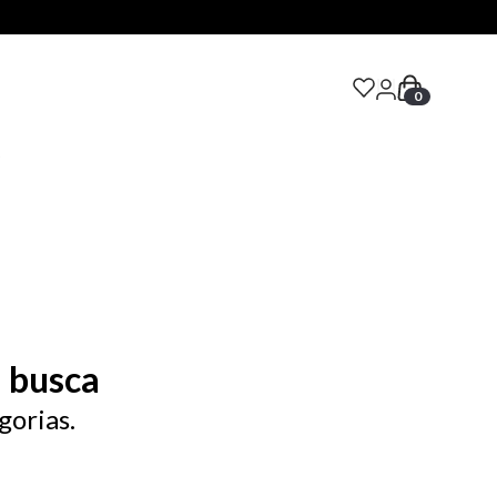
0
S
 busca
gorias.