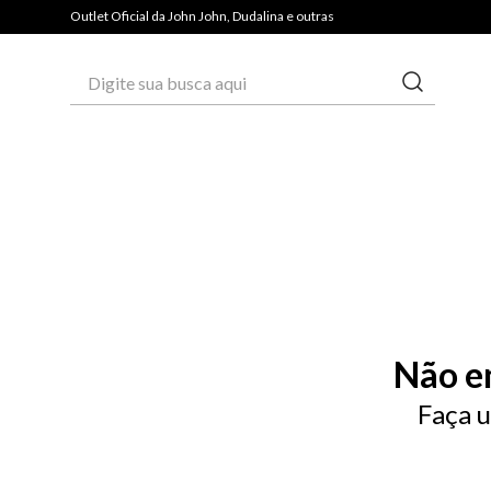
PAGUE COM PIX E GANHE 3% OFF*
Outlet Oficial da John John, Dudalina e outras
Digite sua busca aqui
Não e
Faça u