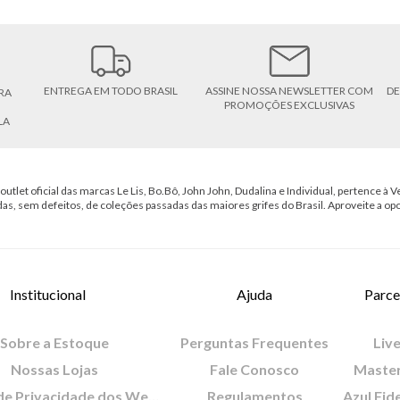
ENTREGA EM TODO BRASIL
ASSINE NOSSA NEWSLETTER COM
DE
RA
PROMOÇÕES EXCLUSIVAS
LA
outlet oficial das marcas Le Lis, Bo.Bô, John John, Dudalina e Individual, pertence à Ve
das, sem defeitos, de coleções passadas das maiores grifes do Brasil. Aproveite a op
Institucional
Ajuda
Parce
Sobre a Estoque
Perguntas Frequentes
Live
Nossas Lojas
Fale Conosco
Maste
Política de Privacidade dos Websites
Regulamentos
Azul Fid