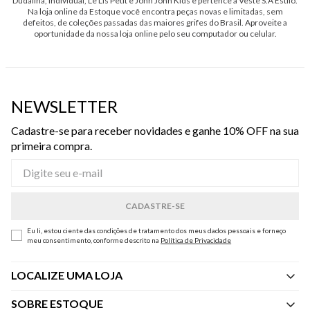
Dudalina, Individual, Le Lis Petit e John John Kids e pertence à Veste S.A Estilo.
Na loja online da Estoque você encontra peças novas e limitadas, sem
defeitos, de coleções passadas das maiores grifes do Brasil. Aproveite a
oportunidade da nossa loja online pelo seu computador ou celular.
NEWSLETTER
Cadastre-se para receber novidades e ganhe 10% OFF na sua
primeira compra.
Eu li, estou ciente das condições de tratamento dos meus dados pessoais e forneço
meu consentimento, conforme descrito na
Política de Privacidade
LOCALIZE UMA LOJA
SOBRE ESTOQUE