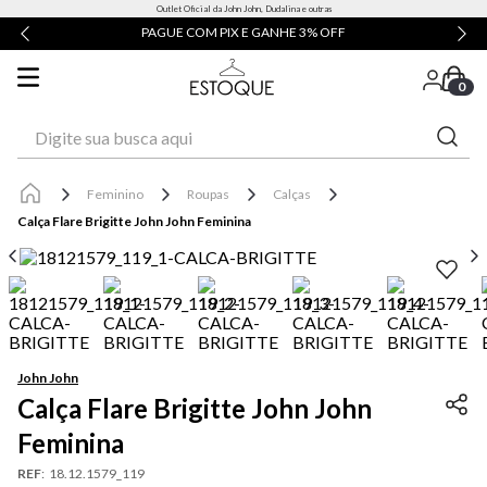
Outlet Oficial da John John, Dudalina e outras
PAGUE COM PIX E GANHE 3% OFF
0
Digite sua busca aqui
Feminino
Roupas
Calças
Calça Flare Brigitte John John Feminina
John John
Calça Flare Brigitte John John
Feminina
REF
:
18.12.1579_119