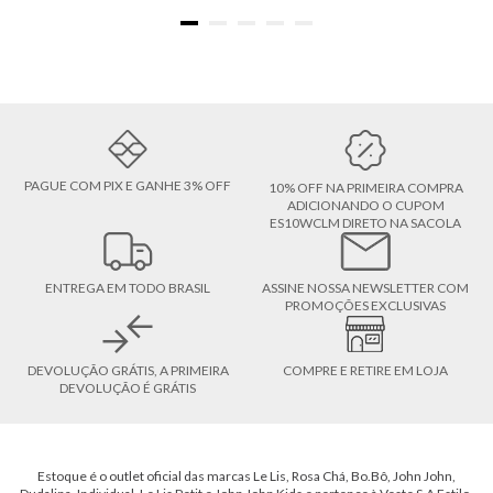
PAGUE COM PIX E GANHE 3% OFF
10% OFF NA PRIMEIRA COMPRA
ADICIONANDO O CUPOM
ES10WCLM DIRETO NA SACOLA
ENTREGA EM TODO BRASIL
ASSINE NOSSA NEWSLETTER COM
PROMOÇÕES EXCLUSIVAS
DEVOLUÇÃO GRÁTIS, A PRIMEIRA
COMPRE E RETIRE EM LOJA
DEVOLUÇÃO É GRÁTIS
Estoque é o outlet oficial das marcas Le Lis, Rosa Chá, Bo.Bô, John John,