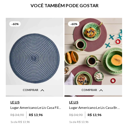
VOCÊ TAMBÉM PODE GOSTAR
-
60%
-
60%
COMPRAR
COMPRAR
UN
UN
LE LIS
LE LIS
Lugar Americano Le Lis Casa Filipa
Lugar Americano Le Lis Casa Brenda
R$
34
,
90
R$
13
,
96
R$
34
,
90
R$
13
,
96
1
x de
R$
13
,
96
1
x de
R$
13
,
96