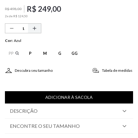
R$
249
,
00
R$
498
,
00
2
x de
R$
124
,
50
Cor
:
Azul
PP
P
M
G
GG
Descubra seu tamanho
Tabela de medidas
ADICIONAR À SACOLA
DESCRIÇÃO
ENCONTRE O SEU TAMANHO