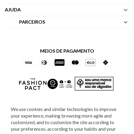
Quem Somos
AJUDA
Nossas Lojas
Central de Atendimento
PARCEIROS
Política de Privacidade dos Websites
Regulamentos
Livelo
Política de Governança
Minha Conta
Mastercard
Black Friday
MEIOS DE PAGAMENTO
Trocas e Devoluções
Vai de Visa
Azul Fidelidade
SOCIAL
We use cookies and similar technologies to improve
your experience, making browsing more agile and
customized, and to customize the site according to
your preferences, according to your habits and your