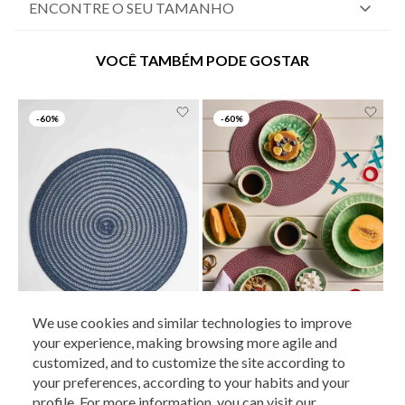
ENCONTRE O SEU TAMANHO
VOCÊ TAMBÉM PODE GOSTAR
-
60%
-
60%
We use cookies and similar technologies to improve
COMPRAR
COMPRAR
your experience, making browsing more agile and
UN
UN
ATENDIMENTO
customized, and to customize the site according to
LE LIS
LE LIS
your preferences, according to your habits and your
Lugar Americano Le Lis Casa Filipa
Lugar Americano Le Lis Casa Brenda
profile. For more information, you can visit our
R$
34
,
90
R$
13
,
96
R$
34
,
90
R$
13
,
96