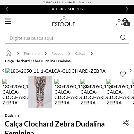
Outlet Oficial da John John, Dudalina e outras
ATÉ 3X SEM JUROS
0
Digite sua busca aqui
Feminino
Roupas
Calças
Calça Clochard Zebra Dudalina Feminina
Dudalina
Calça Clochard Zebra Dudalina
Feminina