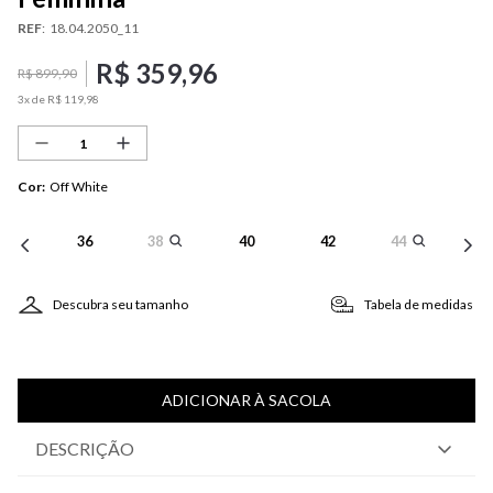
REF
:
18.04.2050_11
R$
359
,
96
R$
899
,
90
3
x de
R$
119
,
98
Cor
:
Off White
36
38
40
42
44
Descubra seu tamanho
Tabela de medidas
ADICIONAR À SACOLA
DESCRIÇÃO