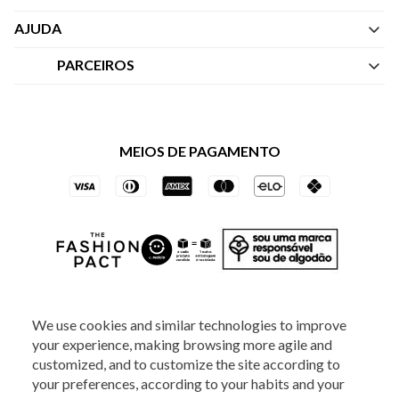
Quem Somos
AJUDA
Nossas Lojas
Central de Atendimento
PARCEIROS
Política de Privacidade dos Websites
Regulamentos
Livelo
Política de Governança
Minha Conta
Mastercard
Black Friday
MEIOS DE PAGAMENTO
Trocas e Devoluções
Vai de Visa
Azul Fidelidade
SOCIAL
We use cookies and similar technologies to improve
your experience, making browsing more agile and
customized, and to customize the site according to
your preferences, according to your habits and your