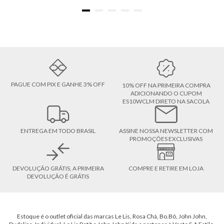
PAGUE COM PIX E GANHE 3% OFF
10% OFF NA PRIMEIRA COMPRA
ADICIONANDO O CUPOM
ES10WCLM DIRETO NA SACOLA
ENTREGA EM TODO BRASIL
ASSINE NOSSA NEWSLETTER COM
PROMOÇÕES EXCLUSIVAS
DEVOLUÇÃO GRÁTIS, A PRIMEIRA
COMPRE E RETIRE EM LOJA
DEVOLUÇÃO É GRÁTIS
Estoque é o outlet oficial das marcas Le Lis, Rosa Chá, Bo.Bô, John John,