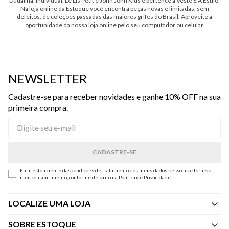
Dudalina, Individual, Le Lis Petit e John John Kids e pertence à Veste S.A Estilo.
Na loja online da Estoque você encontra peças novas e limitadas, sem
defeitos, de coleções passadas das maiores grifes do Brasil. Aproveite a
oportunidade da nossa loja online pelo seu computador ou celular.
NEWSLETTER
Cadastre-se para receber novidades e ganhe 10% OFF na sua
primeira compra.
Eu li, estou ciente das condições de tratamento dos meus dados pessoais e forneço
meu consentimento, conforme descrito na
Política de Privacidade
LOCALIZE UMA LOJA
SOBRE ESTOQUE