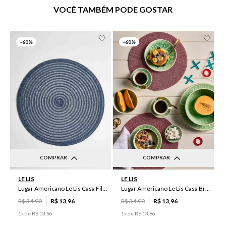
VOCÊ TAMBÉM PODE GOSTAR
-
60%
-
60%
COMPRAR
COMPRAR
UN
UN
LE LIS
LE LIS
Lugar Americano Le Lis Casa Filipa
Lugar Americano Le Lis Casa Brenda
R$
34
,
90
R$
13
,
96
R$
34
,
90
R$
13
,
96
1
x de
R$
13
,
96
1
x de
R$
13
,
96