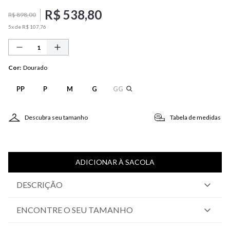
R$
538
,
80
R$
898
,
00
5
x de
R$
107
,
76
Cor
:
Dourado
PP
P
M
G
GG
Descubra seu tamanho
Tabela de medidas
ADICIONAR À SACOLA
DESCRIÇÃO
ENCONTRE O SEU TAMANHO