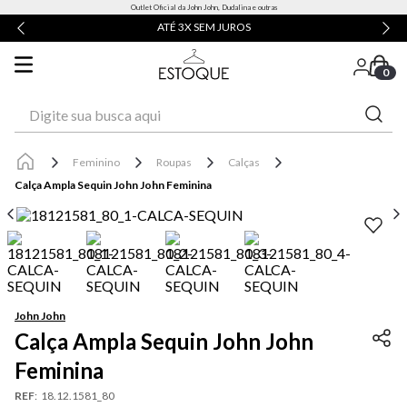
Outlet Oficial da John John, Dudalina e outras
ATÉ 3X SEM JUROS
0
Digite sua busca aqui
Feminino
Roupas
Calças
Calça Ampla Sequin John John Feminina
John John
Calça Ampla Sequin John John
Feminina
REF
:
18.12.1581_80