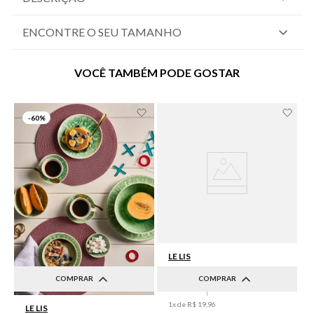
ENCONTRE O SEU TAMANHO
VOCÊ TAMBÉM PODE GOSTAR
-
60%
LE LIS
Lugar Americano Le Lis Casa Luma I
COMPRAR
COMPRAR
R$
49
,
90
R$
19
,
96
UN
UN
1
x de
R$
19
,
96
LE LIS