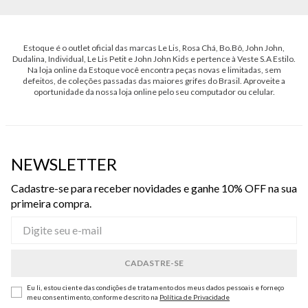
Estoque é o outlet oficial das marcas Le Lis, Rosa Chá, Bo.Bô, John John,
Dudalina, Individual, Le Lis Petit e John John Kids e pertence à Veste S.A Estilo.
Na loja online da Estoque você encontra peças novas e limitadas, sem
defeitos, de coleções passadas das maiores grifes do Brasil. Aproveite a
oportunidade da nossa loja online pelo seu computador ou celular.
NEWSLETTER
Cadastre-se para receber novidades e ganhe 10% OFF na sua
primeira compra.
Eu li, estou ciente das condições de tratamento dos meus dados pessoais e forneço
meu consentimento, conforme descrito na
Política de Privacidade