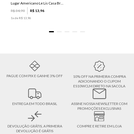
Lugar Americano Le Lis Casa Brenda
R$
34
,
90
R$
13
,
96
1
x de
R$
13
,
96
PAGUE COM PIX E GANHE 3% OFF
10% OFF NA PRIMEIRA COMPRA
ADICIONANDO O CUPOM
ES10WCLM DIRETO NA SACOLA
ENTREGA EM TODO BRASIL
ASSINE NOSSA NEWSLETTER COM
PROMOÇÕES EXCLUSIVAS
DEVOLUÇÃO GRÁTIS, A PRIMEIRA
COMPRE E RETIRE EM LOJA
DEVOLUÇÃO É GRÁTIS