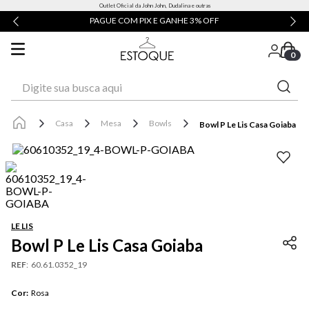
Outlet Oficial da John John, Dudalina e outras
PAGUE COM PIX E GANHE 3% OFF
0
Digite sua busca aqui
Casa
Mesa
Bowls
Bowl P Le Lis Casa Goiaba
LE LIS
Bowl P Le Lis Casa Goiaba
REF
:
60.61.0352_19
Cor
:
Rosa