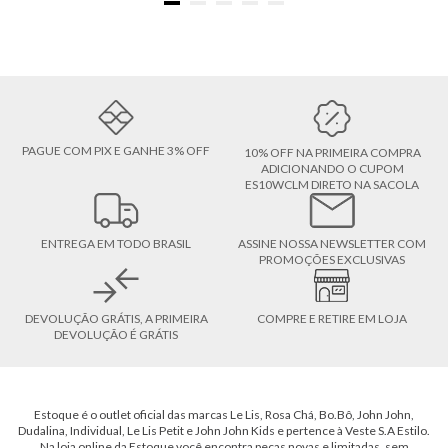
PAGUE COM PIX E GANHE 3% OFF
10% OFF NA PRIMEIRA COMPRA
ADICIONANDO O CUPOM
ES10WCLM DIRETO NA SACOLA
ENTREGA EM TODO BRASIL
ASSINE NOSSA NEWSLETTER COM
PROMOÇÕES EXCLUSIVAS
DEVOLUÇÃO GRÁTIS, A PRIMEIRA
COMPRE E RETIRE EM LOJA
DEVOLUÇÃO É GRÁTIS
Estoque é o outlet oficial das marcas Le Lis, Rosa Chá, Bo.Bô, John John,
Dudalina, Individual, Le Lis Petit e John John Kids e pertence à Veste S.A Estilo.
Na loja online da Estoque você encontra peças novas e limitadas, sem