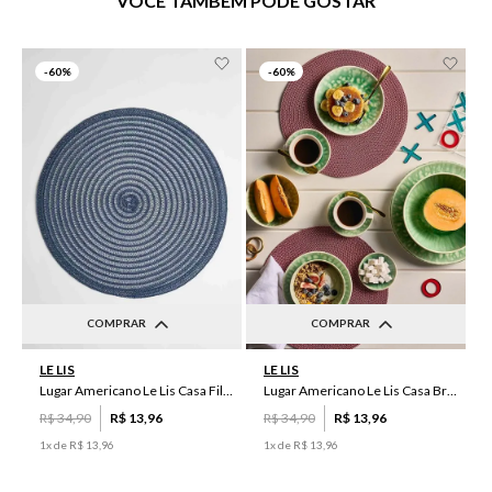
VOCÊ TAMBÉM PODE GOSTAR
-
60%
-
60%
COMPRAR
COMPRAR
UN
UN
LE LIS
LE LIS
Lugar Americano Le Lis Casa Filipa
Lugar Americano Le Lis Casa Brenda
R$
34
,
90
R$
13
,
96
R$
34
,
90
R$
13
,
96
1
x de
R$
13
,
96
1
x de
R$
13
,
96