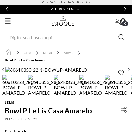
Outlet Oficial da John John, Dudalina e outras
ATÉ 3X SEM JUROS
0
Digite sua busca aqui
Casa
Mesa
Bowls
Bowl P Le Lis Casa Amarelo
LE LIS
Bowl P Le Lis Casa Amarelo
REF
:
60.61.0353_22
Cor
:
Amarelo