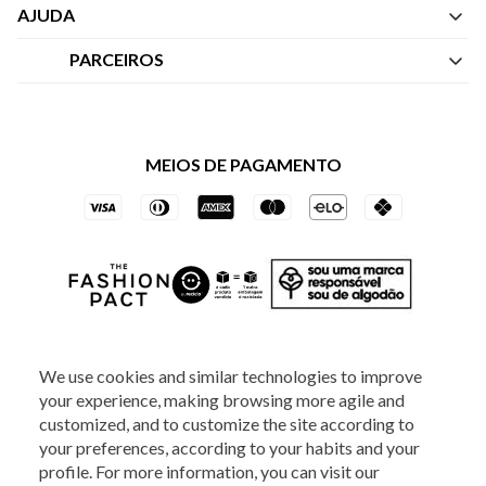
Quem Somos
AJUDA
Nossas Lojas
Central de Atendimento
PARCEIROS
Política de Privacidade dos Websites
Regulamentos
Livelo
Política de Governança
Minha Conta
Mastercard
Black Friday
MEIOS DE PAGAMENTO
Trocas e Devoluções
Vai de Visa
Azul Fidelidade
SOCIAL
We use cookies and similar technologies to improve
your experience, making browsing more agile and
ATENDIMENTO
customized, and to customize the site according to
your preferences, according to your habits and your
profile. For more information, you can visit our
2025 - Veste S.A Estilo. Todos os direitos reservados - A loja Estoque reserva-