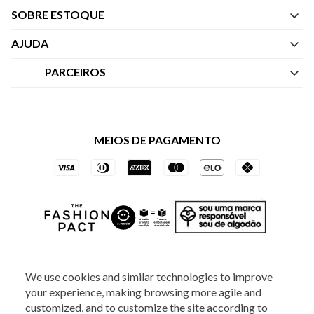
SOBRE ESTOQUE
Quem Somos
AJUDA
Nossas Lojas
Central de Atendimento
PARCEIROS
Política de Privacidade dos Websites
Regulamentos
Livelo
Política de Governança
Minha Conta
Mastercard
Black Friday
MEIOS DE PAGAMENTO
Trocas e Devoluções
Vai de Visa
Azul Fidelidade
SOCIAL
We use cookies and similar technologies to improve
your experience, making browsing more agile and
customized, and to customize the site according to