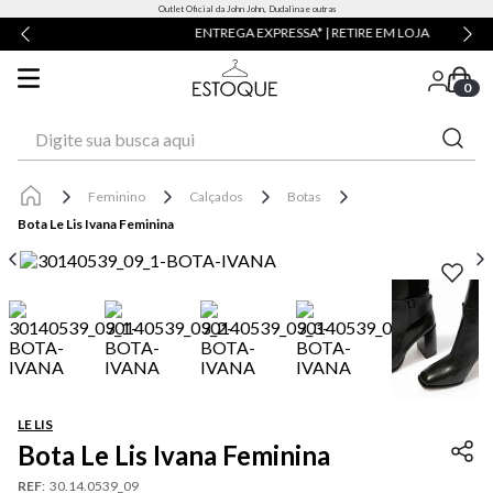
Outlet Oficial da John John, Dudalina e outras
ENTREGA EXPRESSA* | RETIRE EM LOJA
0
Digite sua busca aqui
Feminino
Calçados
Botas
Bota Le Lis Ivana Feminina
LE LIS
Bota Le Lis Ivana Feminina
REF
:
30.14.0539_09