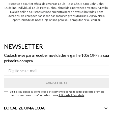
Estoque é o outlet oficial das marcas Le Lis, Rosa Chá, Bo.Bô, John John,
Dudalina, Individual, Le Lis Petit e John John Kids e pertence à Veste S.A Estilo.
Na loja online da Estoque você encontra peças novas e limitadas, sem
defeitos, de coleções passadas das maiores grifes do Brasil. Aproveite a
oportunidade da nossa loja online pelo seu computador ou celular.
NEWSLETTER
Cadastre-se para receber novidades e ganhe 10% OFF na sua
primeira compra.
Eu li, estou ciente das condições de tratamento dos meus dados pessoais e forneço
meu consentimento, conforme descrito na
Política de Privacidade
LOCALIZE UMA LOJA