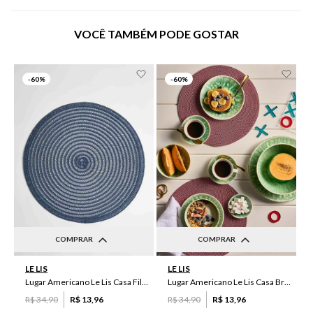
VOCÊ TAMBÉM PODE GOSTAR
-
60%
-
60%
COMPRAR
COMPRAR
UN
UN
LE LIS
LE LIS
Lugar Americano Le Lis Casa Filipa
Lugar Americano Le Lis Casa Brenda
R$
34
,
90
R$
13
,
96
R$
34
,
90
R$
13
,
96