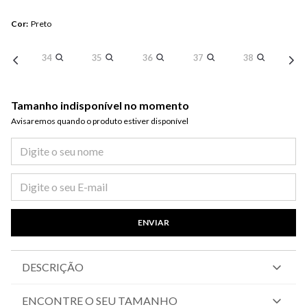
Cor
:
Preto
34
35
36
37
38
Tamanho indisponível no momento
Avisaremos quando o produto estiver disponível​
ENVIAR
DESCRIÇÃO
ENCONTRE O SEU TAMANHO