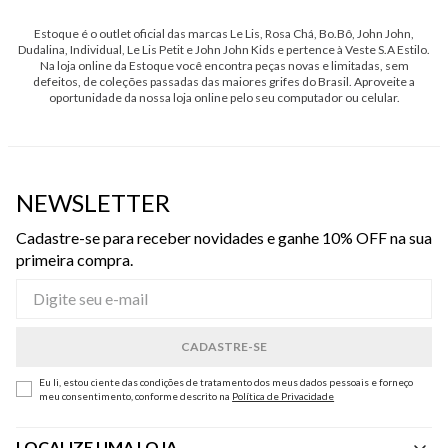
Estoque é o outlet oficial das marcas Le Lis, Rosa Chá, Bo.Bô, John John,
Dudalina, Individual, Le Lis Petit e John John Kids e pertence à Veste S.A Estilo.
Na loja online da Estoque você encontra peças novas e limitadas, sem
defeitos, de coleções passadas das maiores grifes do Brasil. Aproveite a
oportunidade da nossa loja online pelo seu computador ou celular.
NEWSLETTER
Cadastre-se para receber novidades e ganhe 10% OFF na sua
primeira compra.
Eu li, estou ciente das condições de tratamento dos meus dados pessoais e forneço
meu consentimento, conforme descrito na
Política de Privacidade
LOCALIZE UMA LOJA