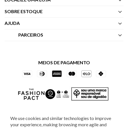
SOBRE ESTOQUE
Quem Somos
AJUDA
Nossas Lojas
Central de Atendimento
PARCEIROS
Política de Privacidade dos Websites
Regulamentos
Livelo
Política de Governança
Minha Conta
Mastercard
Black Friday
MEIOS DE PAGAMENTO
Trocas e Devoluções
Vai de Visa
Azul Fidelidade
SOCIAL
We use cookies and similar technologies to improve
your experience, making browsing more agile and