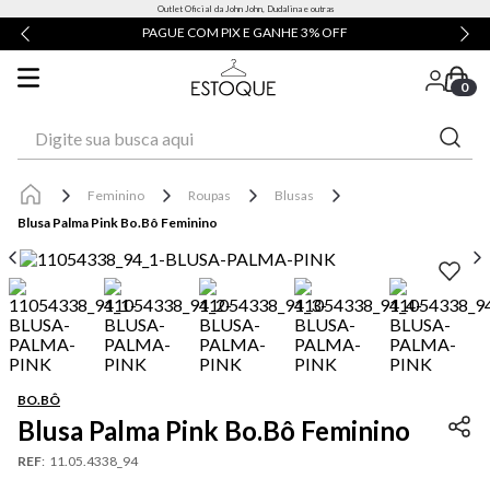
Outlet Oficial da John John, Dudalina e outras
PAGUE COM PIX E GANHE 3% OFF
0
Digite sua busca aqui
Feminino
Roupas
Blusas
Blusa Palma Pink Bo.Bô Feminino
BO.BÔ
Blusa Palma Pink Bo.Bô Feminino
REF
:
11.05.4338_94