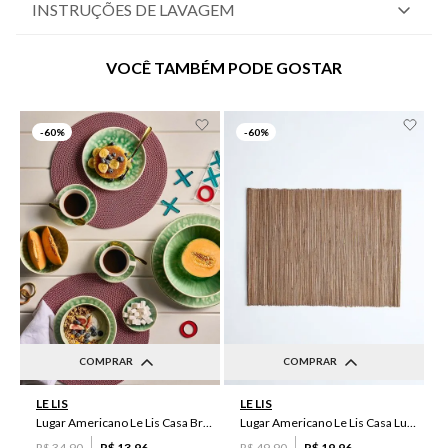
INSTRUÇÕES DE LAVAGEM
VOCÊ TAMBÉM PODE GOSTAR
-
60%
-
60%
COMPRAR
COMPRAR
UN
UN
LE LIS
LE LIS
Lugar Americano Le Lis Casa Brenda
Lugar Americano Le Lis Casa Luma I
R$
34
,
90
R$
13
,
96
R$
49
,
90
R$
19
,
96