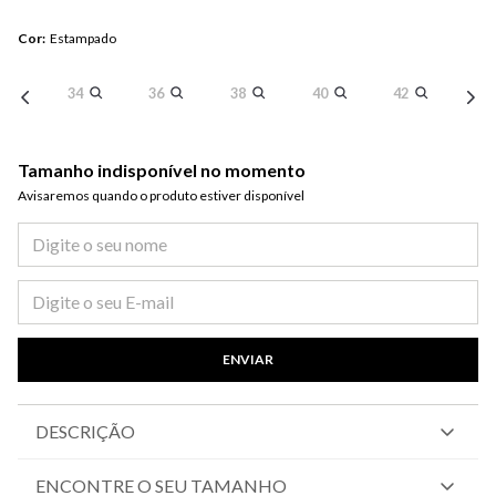
Cor
:
Estampado
34
36
38
40
42
Tamanho indisponível no momento
Avisaremos quando o produto estiver disponível​
ENVIAR
DESCRIÇÃO
ENCONTRE O SEU TAMANHO