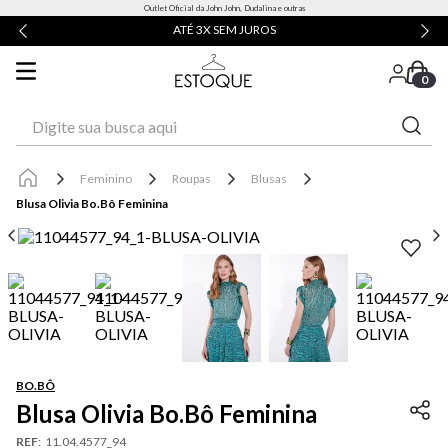
Outlet Oficial da John John, Dudalina e outras
ATÉ 3X SEM JUROS
0
Digite sua busca aqui
Feminino
Roupas
Blusas
Blusa Olivia Bo.Bô Feminina
BO.BÔ
Blusa Olivia Bo.Bô Feminina
REF
:
11.04.4577_94