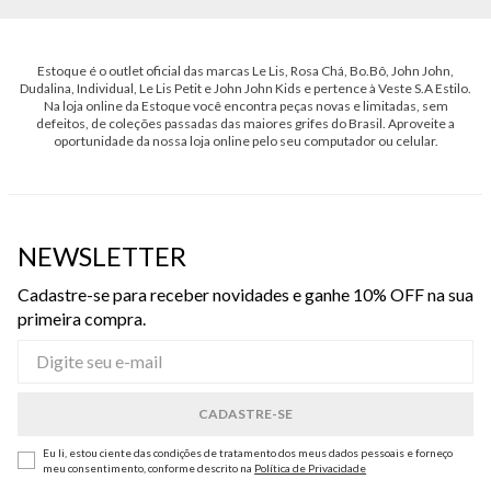
Estoque é o outlet oficial das marcas Le Lis, Rosa Chá, Bo.Bô, John John,
Dudalina, Individual, Le Lis Petit e John John Kids e pertence à Veste S.A Estilo.
Na loja online da Estoque você encontra peças novas e limitadas, sem
defeitos, de coleções passadas das maiores grifes do Brasil. Aproveite a
oportunidade da nossa loja online pelo seu computador ou celular.
NEWSLETTER
Cadastre-se para receber novidades e ganhe 10% OFF na sua
primeira compra.
Eu li, estou ciente das condições de tratamento dos meus dados pessoais e forneço
meu consentimento, conforme descrito na
Política de Privacidade