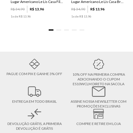
Lugar Americano Le Lis Casa Filipa
Lugar Americano Le Lis Casa Brenda
R$
34
,
90
R$
13
,
96
R$
34
,
90
R$
13
,
96
1
x de
R$
13
,
96
1
x de
R$
13
,
96
PAGUE COM PIX E GANHE 3% OFF
10% OFF NA PRIMEIRA COMPRA
ADICIONANDO O CUPOM
ES10WCLM DIRETO NA SACOLA
ENTREGA EM TODO BRASIL
ASSINE NOSSA NEWSLETTER COM
PROMOÇÕES EXCLUSIVAS
DEVOLUÇÃO GRÁTIS, A PRIMEIRA
COMPRE E RETIRE EM LOJA
DEVOLUÇÃO É GRÁTIS