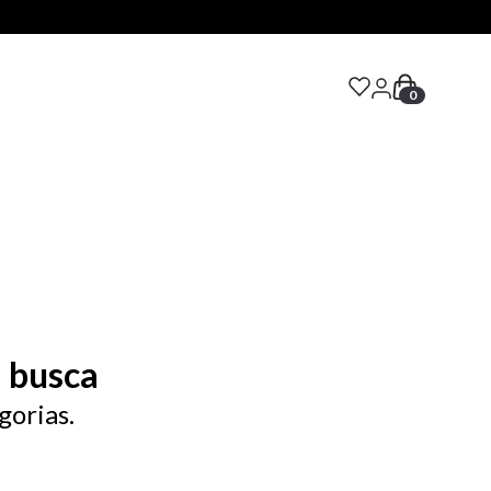
0
S
 busca
gorias.