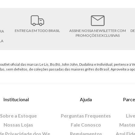
ENTREGA EM TODO BRASIL
ASSINE NOSSA NEWSLETTER COM
DE
RA
PROMOÇÕES EXCLUSIVAS
LA
outlet oficial das marcas Le Lis, Bo.Bô, John John, Dudalina e Individual, pertence à Ve
das, sem defeitos, de coleções passadas das maiores grifes do Brasil. Aproveite a op
Institucional
Ajuda
Parce
Sobre a Estoque
Perguntas Frequentes
Live
Nossas Lojas
Fale Conosco
Maste
Política de Privacidade dos Websites
Regulamentos
Azul Fid