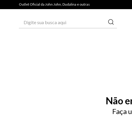
Outlet Oficial da John John, Dudalina e outras
Digite sua busca aqui
Não e
Faça u