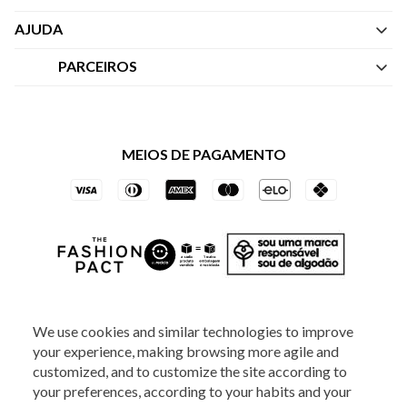
Quem Somos
AJUDA
Nossas Lojas
Central de Atendimento
PARCEIROS
Política de Privacidade dos Websites
Regulamentos
Livelo
Política de Governança
Minha Conta
Mastercard
Black Friday
MEIOS DE PAGAMENTO
Trocas e Devoluções
Vai de Visa
Azul Fidelidade
SOCIAL
We use cookies and similar technologies to improve
your experience, making browsing more agile and
customized, and to customize the site according to
your preferences, according to your habits and your