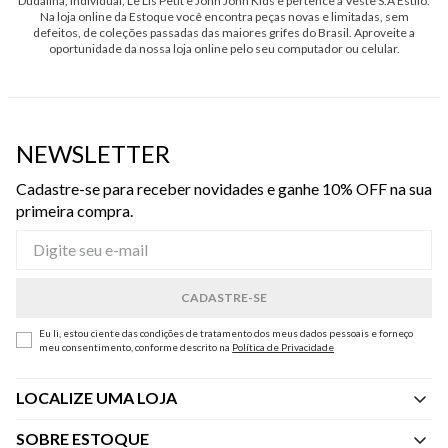
Dudalina, Individual, Le Lis Petit e John John Kids e pertence à Veste S.A Estilo.
Na loja online da Estoque você encontra peças novas e limitadas, sem
defeitos, de coleções passadas das maiores grifes do Brasil. Aproveite a
oportunidade da nossa loja online pelo seu computador ou celular.
NEWSLETTER
Cadastre-se para receber novidades e ganhe 10% OFF na sua
primeira compra.
Eu li, estou ciente das condições de tratamento dos meus dados pessoais e forneço
meu consentimento, conforme descrito na
Política de Privacidade
LOCALIZE UMA LOJA
SOBRE ESTOQUE