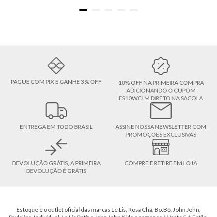
PAGUE COM PIX E GANHE 3% OFF
10% OFF NA PRIMEIRA COMPRA
ADICIONANDO O CUPOM
ES10WCLM DIRETO NA SACOLA
ENTREGA EM TODO BRASIL
ASSINE NOSSA NEWSLETTER COM
PROMOÇÕES EXCLUSIVAS
DEVOLUÇÃO GRÁTIS, A PRIMEIRA
COMPRE E RETIRE EM LOJA
DEVOLUÇÃO É GRÁTIS
Estoque é o outlet oficial das marcas Le Lis, Rosa Chá, Bo.Bô, John John,