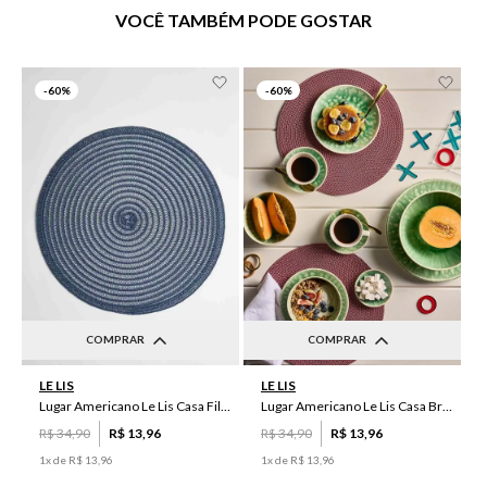
VOCÊ TAMBÉM PODE GOSTAR
-
60%
-
60%
COMPRAR
COMPRAR
UN
UN
LE LIS
LE LIS
Lugar Americano Le Lis Casa Filipa
Lugar Americano Le Lis Casa Brenda
R$
34
,
90
R$
13
,
96
R$
34
,
90
R$
13
,
96
1
x de
R$
13
,
96
1
x de
R$
13
,
96