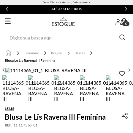
Outlet Oficial da John John, Dudalina e outras
ATÉ 3X SEM JUROS
0
Digite sua busca aqui
Feminino
Roupas
Blusas
Blusa Le Lis Ravena III Feminina
LE LIS
Blusa Le Lis Ravena III Feminina
REF
:
11.11.4365_01