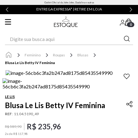
Outlet Oficial da John John, Dudalina e outras
ENTREGA EXPRESSA* | RETIRE EM LOJA
0
Digite sua busca aqui
Feminino
Roupas
Blusas
Blusa Le Lis Betty IV Feminina
LE LIS
Blusa Le Lis Betty IV Feminina
REF
:
11.04.5190_49
R$
235
,
96
R$
589
,
90
2
x de
R$
117
,
98