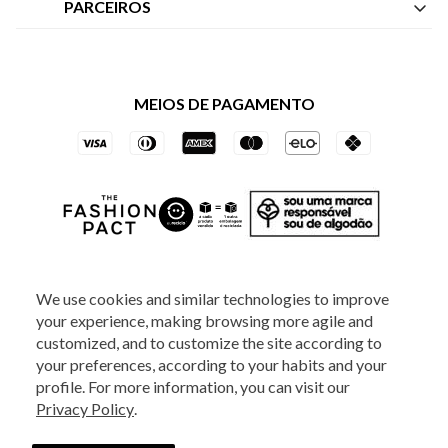
Central de Atendimento
PARCEIROS
Política de Privacidade dos Websites
Regulamentos
Livelo
Política de Governança
Minha Conta
Mastercard
Black Friday
MEIOS DE PAGAMENTO
Trocas e Devoluções
Vai de Visa
Azul Fidelidade
SOCIAL
We use cookies and similar technologies to improve
your experience, making browsing more agile and
ATENDIMENTO
customized, and to customize the site according to
your preferences, according to your habits and your
profile. For more information, you can visit our
2025 - Veste S.A Estilo. Todos os direitos reservados - A loja Estoque reserva-
Privacy Policy
.
se no direito de corrigir ou alterar informações como: preços, promoções e
disponibilidade de estoque a qualquer momento.
Em caso de dúvidas:
0800
880 5520.
Horário de Atendimento:
das 8h às 20h de segunda a sexta-feira e