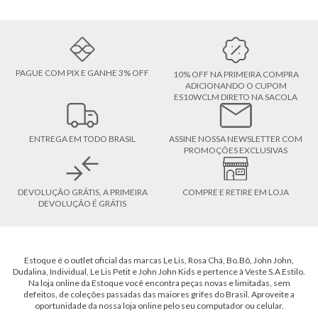
PAGUE COM PIX E GANHE 3% OFF
10% OFF NA PRIMEIRA COMPRA
ADICIONANDO O CUPOM
ES10WCLM DIRETO NA SACOLA
ENTREGA EM TODO BRASIL
ASSINE NOSSA NEWSLETTER COM
PROMOÇÕES EXCLUSIVAS
DEVOLUÇÃO GRÁTIS, A PRIMEIRA
COMPRE E RETIRE EM LOJA
DEVOLUÇÃO É GRÁTIS
Estoque é o outlet oficial das marcas Le Lis, Rosa Chá, Bo.Bô, John John,
Dudalina, Individual, Le Lis Petit e John John Kids e pertence à Veste S.A Estilo.
Na loja online da Estoque você encontra peças novas e limitadas, sem
defeitos, de coleções passadas das maiores grifes do Brasil. Aproveite a
oportunidade da nossa loja online pelo seu computador ou celular.