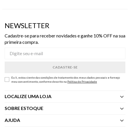
NEWSLETTER
Cadastre-se para receber novidades e ganhe 10% OFF na sua
primeira compra.
Eu li, estou ciente das condições de tratamento dos meus dados pessoais e forneço
meu consentimento, conforme descrito na
Política de Privacidade
LOCALIZE UMA LOJA
SOBRE ESTOQUE
Quem Somos
AJUDA
Nossas Lojas