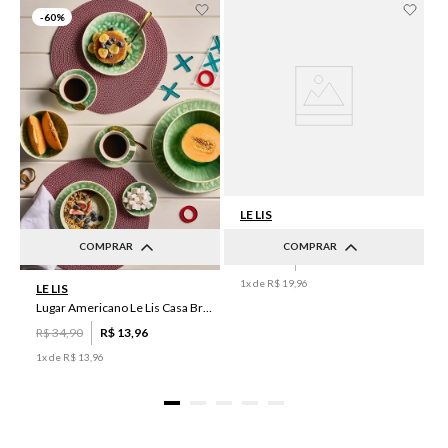
-
60%
LE LIS
Lugar Americano Le Lis Casa Luma I
COMPRAR
COMPRAR
R$
49
,
90
R$
19
,
96
UN
UN
1
x de
R$
19
,
96
LE LIS
Lugar Americano Le Lis Casa Brenda
R$
34
,
90
R$
13
,
96
1
x de
R$
13
,
96