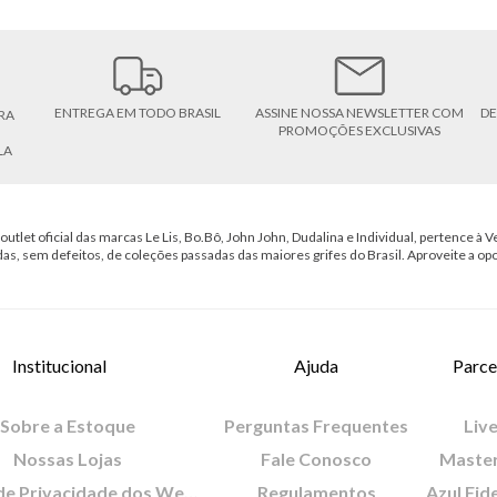
ENTREGA EM TODO BRASIL
ASSINE NOSSA NEWSLETTER COM
DE
RA
PROMOÇÕES EXCLUSIVAS
LA
outlet oficial das marcas Le Lis, Bo.Bô, John John, Dudalina e Individual, pertence à Ve
das, sem defeitos, de coleções passadas das maiores grifes do Brasil. Aproveite a op
Institucional
Ajuda
Parce
Sobre a Estoque
Perguntas Frequentes
Live
Nossas Lojas
Fale Conosco
Maste
Política de Privacidade dos Websites
Regulamentos
Azul Fid