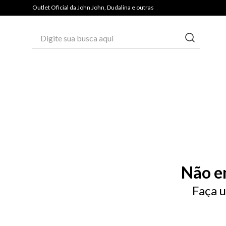
Outlet Oficial da John John, Dudalina e outras
Digite sua busca aqui
Não e
Faça u