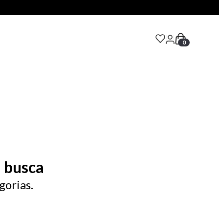
0
S
 busca
gorias.