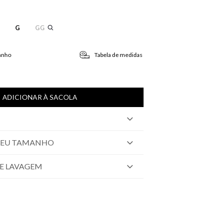
G
GG
anho
Tabela de medidas
ADICIONAR À SACOLA
SEU TAMANHO
E LAVAGEM