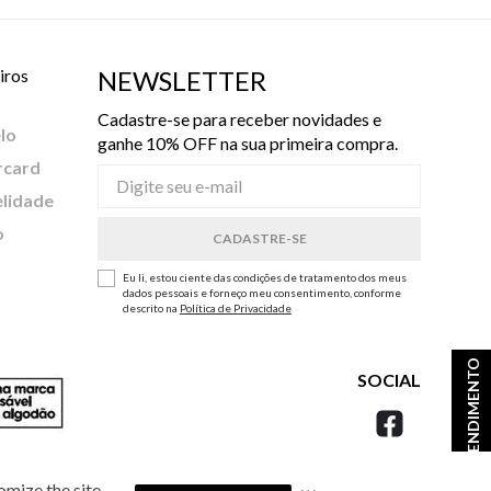
iros
NEWSLETTER
Cadastre-se para receber novidades e
lo
ganhe 10% OFF na sua primeira compra.
rcard
elidade
o
Eu li, estou ciente das condições de tratamento dos meus
dados pessoais e forneço meu consentimento, conforme
descrito na
Política de Privacidade
ATENDIMENTO
SOCIAL
omize the site