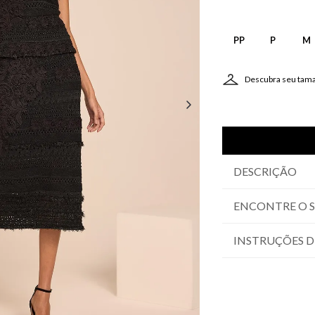
PP
P
M
Descubra seu tam
DESCRIÇÃO
ENCONTRE O 
INSTRUÇÕES D