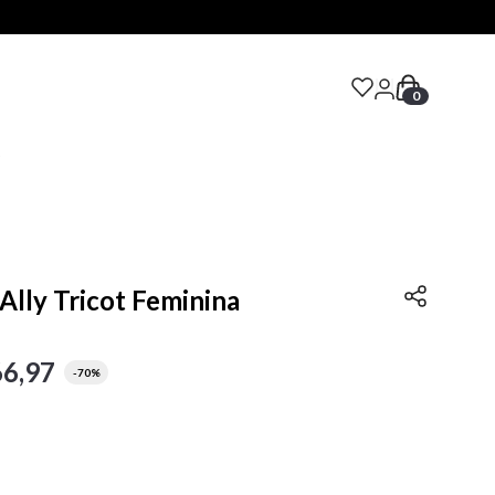
0
S
 Ally Tricot Feminina
66
,
97
-
70%