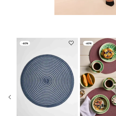
-
60%
-
60%
UN
UN