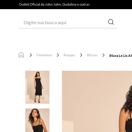
Outlet Oficial da John John, Dudalina e outras
Digite sua busca aqui
Feminino
Roupas
Blusas
Blusa Le Lis A