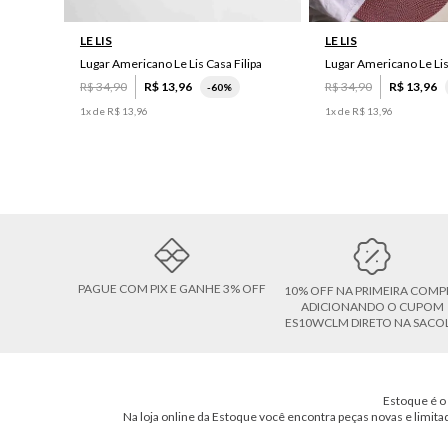
LE LIS
LE LIS
Lugar Americano Le Lis Casa Filipa
Lugar Americano Le Li
R$
34
,
90
R$
13
,
96
R$
34
,
90
R$
13
,
96
-
60%
1
x de
R$
13
,
96
1
x de
R$
13
,
96
PAGUE COM PIX E GANHE 3% OFF
10% OFF NA PRIMEIRA COMP
ADICIONANDO O CUPOM
ES10WCLM DIRETO NA SACO
Estoque é o 
Na loja online da Estoque você encontra peças novas e limita