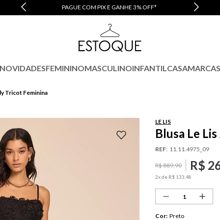
PAGUE COM PIX E GANHE 3% OFF*
NOVIDADES
FEMININO
MASCULINO
INFANTIL
CASA
MARCA
lly Tricot Feminina
LE LIS
Blusa Le Lis
REF
:
11.11.4975_09
R$
2
R$
889
,
90
2
x de
R$
133
,
48
Cor
:
Preto