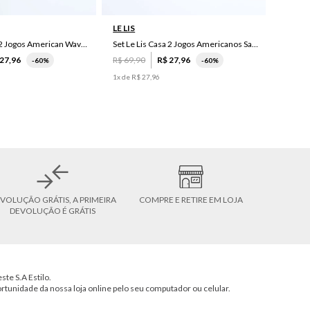
LE LIS
Set Le Lis Casa 2 Jogos American Wave Green
Set Le Lis Casa 2 Jogos Americanos Saruê II
27
,
96
R$
69
,
90
R$
27
,
96
-
60%
-
60%
1
x de
R$
27
,
96
VOLUÇÃO GRÁTIS, A PRIMEIRA
COMPRE E RETIRE EM LOJA
DEVOLUÇÃO É GRÁTIS
ste S.A Estilo.
ortunidade da nossa loja online pelo seu computador ou celular.