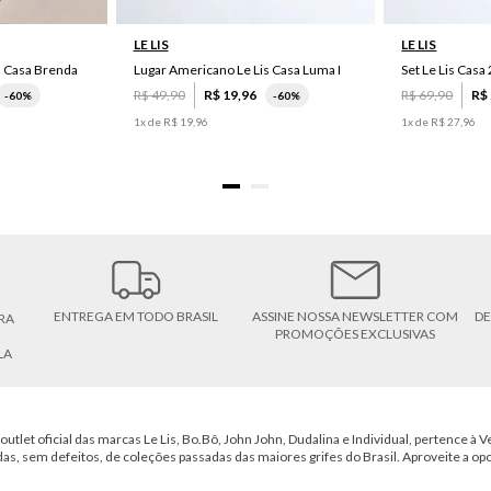
LE LIS
LE LIS
s Casa Brenda
Lugar Americano Le Lis Casa Luma I
R$
49
,
90
R$
19
,
96
R$
69
,
90
R$
-
60%
-
60%
1
x de
R$
19
,
96
1
x de
R$
27
,
96
ENTREGA EM TODO BRASIL
ASSINE NOSSA NEWSLETTER COM
DE
RA
PROMOÇÕES EXCLUSIVAS
LA
outlet oficial das marcas Le Lis, Bo.Bô, John John, Dudalina e Individual, pertence à Ve
das, sem defeitos, de coleções passadas das maiores grifes do Brasil. Aproveite a op