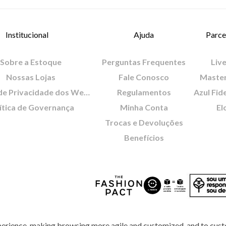
Institucional
Ajuda
Parce
Sobre a Estoque
Perguntas Frequentes
Live
Nossas Lojas
Fale Conosco
Maste
Política de Privacidade dos Websites
Regulamentos
Azul Fid
ítica de Governança
Minha Conta
El
Trocas e Devoluções
Benefícios
perience, making browsing more agile and customized, and to cust