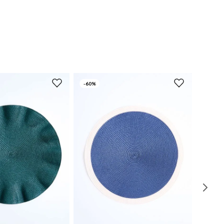
-
60%
UN
UN