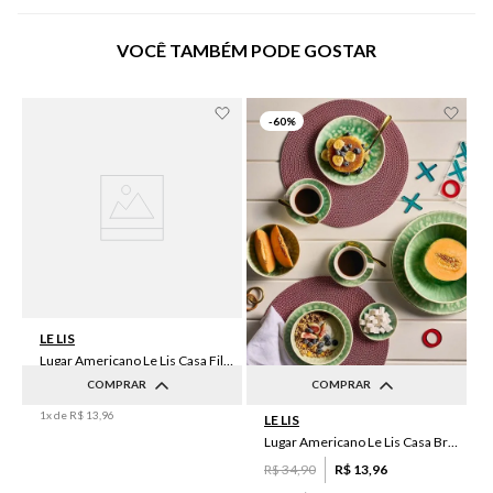
VOCÊ TAMBÉM PODE GOSTAR
-
60%
LE LIS
Lugar Americano Le Lis Casa Filipa
COMPRAR
COMPRAR
R$
34
,
90
R$
13
,
96
1
x de
R$
13
,
96
LE LIS
UN
UN
Lugar Americano Le Lis Casa Brenda
R$
34
,
90
R$
13
,
96