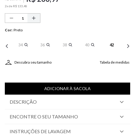
2
x de
R$
133
,
48
Cor
:
Preto
34
36
38
40
42
Descubra seu tamanho
Tabela de medidas
ADICIONAR À SACOLA
DESCRIÇÃO
ENCONTRE O SEU TAMANHO
INSTRUÇÕES DE LAVAGEM