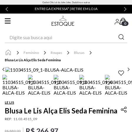
Outlet Oficial da John John, Dudalina e outras
ENTREGA EXPRESSA* | RETIRE EM LOJA
0
Digite sua busca aqui
Feminino
Roupas
Blusas
Blusa Le Lis Alça Elis Seda Feminina
LE LIS
Blusa Le Lis Alça Elis Seda Feminina
REF
:
11.03.4515_09
R$
266
,
97
R$
889
,
90