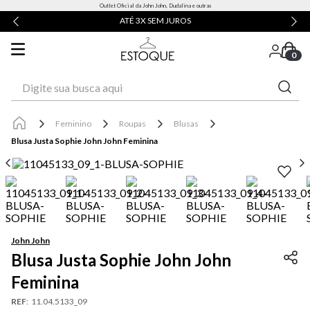
Outlet Oficial da John John, Dudalina e outras
ATÉ 3X SEM JUROS
0
Digite sua busca aqui
Feminino
Roupas
Blusas
Blusa Justa Sophie John John Feminina
John John
Blusa Justa Sophie John John
Feminina
REF
:
11.04.5133_09