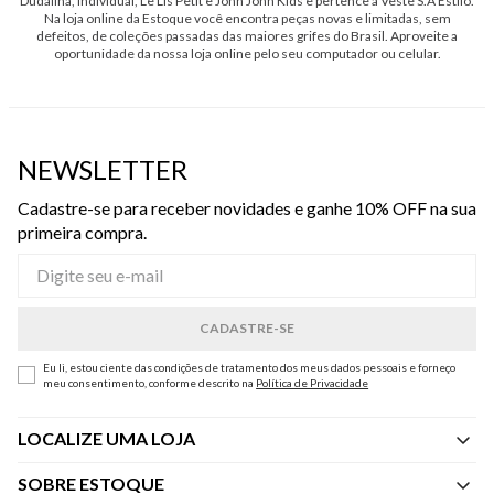
Dudalina, Individual, Le Lis Petit e John John Kids e pertence à Veste S.A Estilo.
Na loja online da Estoque você encontra peças novas e limitadas, sem
defeitos, de coleções passadas das maiores grifes do Brasil. Aproveite a
oportunidade da nossa loja online pelo seu computador ou celular.
NEWSLETTER
Cadastre-se para receber novidades e ganhe 10% OFF na sua
primeira compra.
Eu li, estou ciente das condições de tratamento dos meus dados pessoais e forneço
meu consentimento, conforme descrito na
Política de Privacidade
LOCALIZE UMA LOJA
SOBRE ESTOQUE