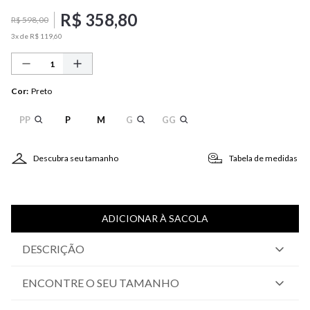
R$
358
,
80
R$
598
,
00
3
x de
R$
119
,
60
Cor
:
Preto
PP
P
M
G
GG
Descubra seu tamanho
Tabela de medidas
ADICIONAR À SACOLA
DESCRIÇÃO
ENCONTRE O SEU TAMANHO