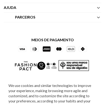
Quem Somos
AJUDA
Nossas Lojas
Central de Atendimento
PARCEIROS
Política de Privacidade dos Websites
Regulamentos
Livelo
Política de Governança
Minha Conta
Mastercard
Black Friday
MEIOS DE PAGAMENTO
Trocas e Devoluções
Vai de Visa
Azul Fidelidade
SOCIAL
We use cookies and similar technologies to improve
your experience, making browsing more agile and
customized, and to customize the site according to
your preferences, according to your habits and your