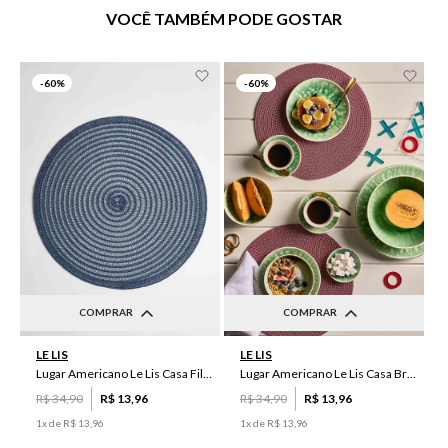
VOCÊ TAMBÉM PODE GOSTAR
-
60%
-
60%
COMPRAR
COMPRAR
UN
UN
LE LIS
LE LIS
Lugar Americano Le Lis Casa Filipa
Lugar Americano Le Lis Casa Brenda
R$
34
,
90
R$
13
,
96
R$
34
,
90
R$
13
,
96
1
x de
R$
13
,
96
1
x de
R$
13
,
96