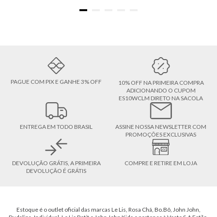
PAGUE COM PIX E GANHE 3% OFF
10% OFF NA PRIMEIRA COMPRA
ADICIONANDO O CUPOM
ES10WCLM DIRETO NA SACOLA
ENTREGA EM TODO BRASIL
ASSINE NOSSA NEWSLETTER COM
PROMOÇÕES EXCLUSIVAS
DEVOLUÇÃO GRÁTIS, A PRIMEIRA
COMPRE E RETIRE EM LOJA
DEVOLUÇÃO É GRÁTIS
Estoque é o outlet oficial das marcas Le Lis, Rosa Chá, Bo.Bô, John John,