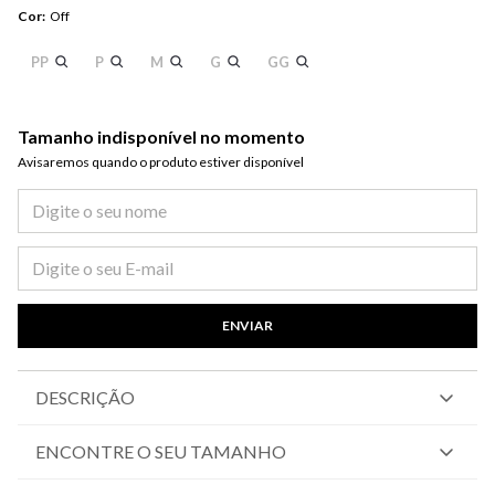
Cor
:
Off
PP
P
M
G
GG
Tamanho indisponível no momento
Avisaremos quando o produto estiver disponível​
ENVIAR
DESCRIÇÃO
ENCONTRE O SEU TAMANHO