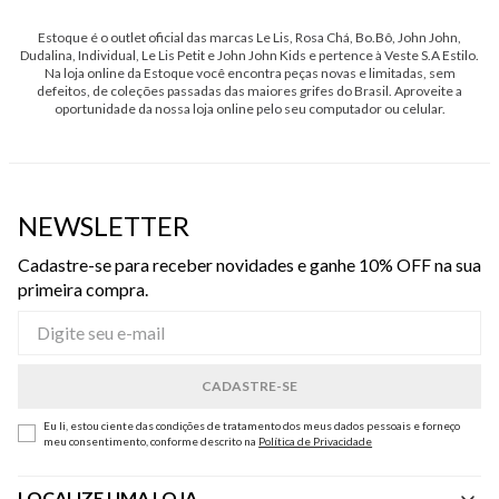
Estoque é o outlet oficial das marcas Le Lis, Rosa Chá, Bo.Bô, John John,
Dudalina, Individual, Le Lis Petit e John John Kids e pertence à Veste S.A Estilo.
Na loja online da Estoque você encontra peças novas e limitadas, sem
defeitos, de coleções passadas das maiores grifes do Brasil. Aproveite a
oportunidade da nossa loja online pelo seu computador ou celular.
NEWSLETTER
Cadastre-se para receber novidades e ganhe 10% OFF na sua
primeira compra.
Eu li, estou ciente das condições de tratamento dos meus dados pessoais e forneço
meu consentimento, conforme descrito na
Política de Privacidade
LOCALIZE UMA LOJA