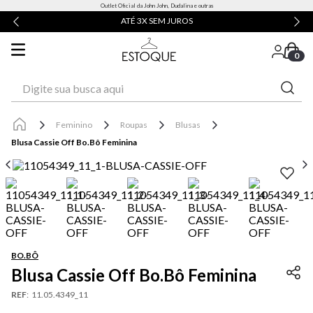
Outlet Oficial da John John, Dudalina e outras
ATÉ 3X SEM JUROS
0
Digite sua busca aqui
Feminino
Roupas
Blusas
Blusa Cassie Off Bo.Bô Feminina
BO.BÔ
Blusa Cassie Off Bo.Bô Feminina
REF
:
11.05.4349_11