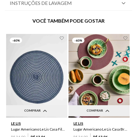
INSTRUÇÕES DE LAVAGEM
VOCÊ TAMBÉM PODE GOSTAR
-
60%
-
60%
COMPRAR
COMPRAR
UN
UN
LE LIS
LE LIS
Lugar Americano Le Lis Casa Filipa
Lugar Americano Le Lis Casa Brenda
R$
34
,
90
R$
13
,
96
R$
34
,
90
R$
13
,
96