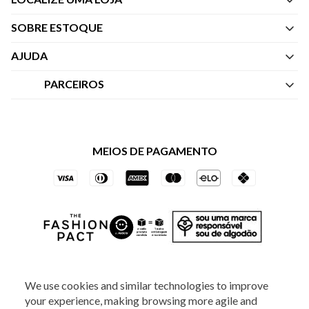
SOBRE ESTOQUE
Quem Somos
AJUDA
Nossas Lojas
Central de Atendimento
PARCEIROS
Política de Privacidade dos Websites
Regulamentos
Livelo
Política de Governança
Minha Conta
Mastercard
Black Friday
MEIOS DE PAGAMENTO
Trocas e Devoluções
Vai de Visa
Azul Fidelidade
SOCIAL
We use cookies and similar technologies to improve
your experience, making browsing more agile and