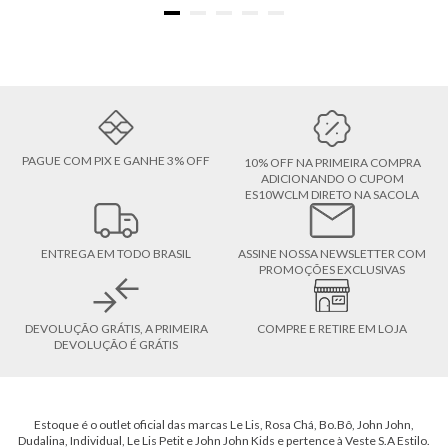
PAGUE COM PIX E GANHE 3% OFF
10% OFF NA PRIMEIRA COMPRA
ADICIONANDO O CUPOM
ES10WCLM DIRETO NA SACOLA
ENTREGA EM TODO BRASIL
ASSINE NOSSA NEWSLETTER COM
PROMOÇÕES EXCLUSIVAS
DEVOLUÇÃO GRÁTIS, A PRIMEIRA
COMPRE E RETIRE EM LOJA
DEVOLUÇÃO É GRÁTIS
Estoque é o outlet oficial das marcas Le Lis, Rosa Chá, Bo.Bô, John John,
Dudalina, Individual, Le Lis Petit e John John Kids e pertence à Veste S.A Estilo.