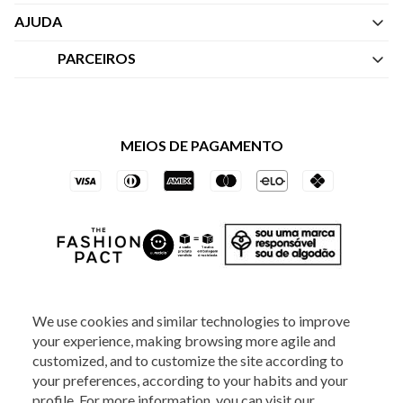
Quem Somos
AJUDA
Nossas Lojas
Central de Atendimento
PARCEIROS
Política de Privacidade dos Websites
Regulamentos
Livelo
Política de Governança
Minha Conta
Mastercard
Black Friday
MEIOS DE PAGAMENTO
Trocas e Devoluções
Vai de Visa
Azul Fidelidade
SOCIAL
We use cookies and similar technologies to improve
your experience, making browsing more agile and
ATENDIMENTO
customized, and to customize the site according to
your preferences, according to your habits and your
profile. For more information, you can visit our