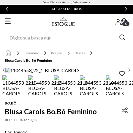
Outlet Oficial da John John, Dudalina e outras
ATÉ 3X SEM JUROS
0
Digite sua busca aqui
Feminino
Roupas
Blusas
Blusa Carols Bo.Bô Feminino
BO.BÔ
Blusa Carols Bo.Bô Feminino
REF
:
11.04.4553_22
Cor
:
Amarelo