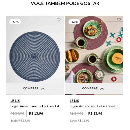
VOCÊ TAMBÉM PODE GOSTAR
-
60%
-
60%
COMPRAR
COMPRAR
UN
UN
LE LIS
LE LIS
Lugar Americano Le Lis Casa Filipa
Lugar Americano Le Lis Casa Brenda
R$
34
,
90
R$
13
,
96
R$
34
,
90
R$
13
,
96
1
x de
R$
13
,
96
1
x de
R$
13
,
96