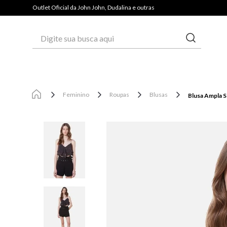
PAGUE COM PIX E GANHE 3% OFF*
Outlet Oficial da John John, Dudalina e outras
Digite sua busca aqui
Feminino
Roupas
Blusas
Blusa Ampla S