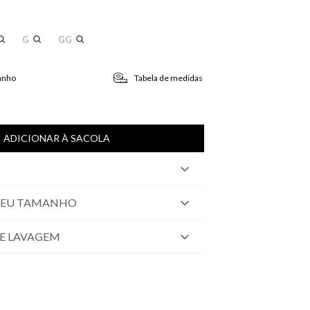
G
GG
anho
Tabela de medidas
ADICIONAR À SACOLA
SEU TAMANHO
E LAVAGEM