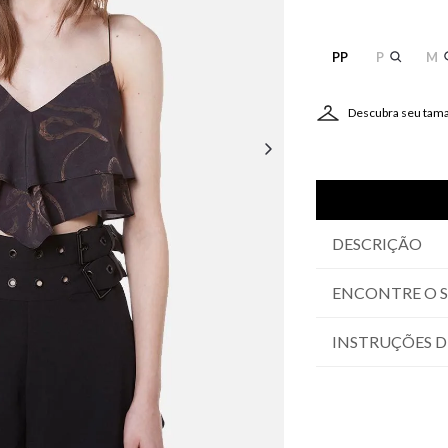
PP
P
M
Descubra seu tam
DESCRIÇÃO
ENCONTRE O 
INSTRUÇÕES D