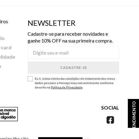
iros
NEWSLETTER
Cadastre-se para receber novidades e
lo
ganhe 10% OFF na sua primeira compra.
rcard
elidade
o
Eu li, estou ciente das condições de tratamento dos meus
dados pessoais e forneço meu consentimento, conforme
descrito na
Política de Privacidade
ATENDIMENTO
SOCIAL
omize the site