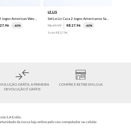
LE LIS
Set Le Lis Casa 2 Jogos American Wave Green
Set Le Lis Casa 2 Jogos Americanos Saruê II
27
,
96
R$
69
,
90
R$
27
,
96
-
60%
-
60%
1
x de
R$
27
,
96
VOLUÇÃO GRÁTIS, A PRIMEIRA
COMPRE E RETIRE EM LOJA
DEVOLUÇÃO É GRÁTIS
ste S.A Estilo.
ortunidade da nossa loja online pelo seu computador ou celular.