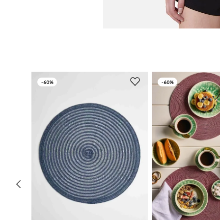
-
60%
-
60%
UN
UN