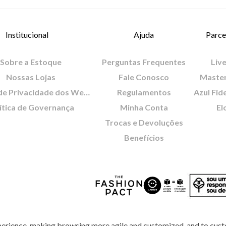
Institucional
Ajuda
Parce
Sobre a Estoque
Perguntas Frequentes
Live
Nossas Lojas
Fale Conosco
Maste
Política de Privacidade dos Websites
Regulamentos
Azul Fid
ítica de Governança
Minha Conta
El
Trocas e Devoluções
Benefícios
perience, making browsing more agile and customized, and to cust