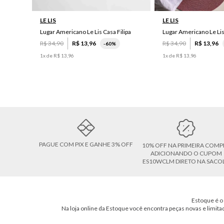
LE LIS
LE LIS
Lugar Americano Le Lis Casa Filipa
Lugar Americano Le Li
R$
34
,
90
R$
13
,
96
R$
34
,
90
R$
13
,
96
-
60%
1
x de
R$
13
,
96
1
x de
R$
13
,
96
PAGUE COM PIX E GANHE 3% OFF
10% OFF NA PRIMEIRA COMP
ADICIONANDO O CUPOM
ES10WCLM DIRETO NA SACO
Estoque é o 
Na loja online da Estoque você encontra peças novas e limita