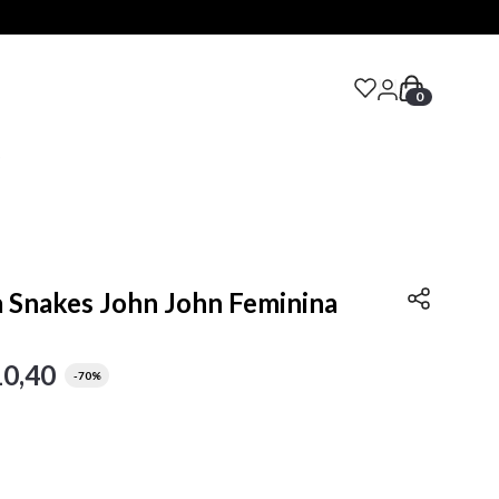
0
S
 Snakes John John Feminina
10
,
40
-
70%