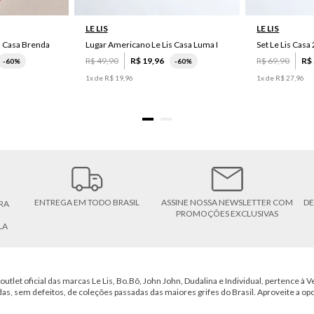
LE LIS
LE LIS
s Casa Brenda
Lugar Americano Le Lis Casa Luma I
R$
49
,
90
R$
19
,
96
R$
69
,
90
R$
-
60%
-
60%
1
x de
R$
19
,
96
1
x de
R$
27
,
96
ENTREGA EM TODO BRASIL
ASSINE NOSSA NEWSLETTER COM
DE
RA
PROMOÇÕES EXCLUSIVAS
LA
outlet oficial das marcas Le Lis, Bo.Bô, John John, Dudalina e Individual, pertence à Ve
das, sem defeitos, de coleções passadas das maiores grifes do Brasil. Aproveite a op