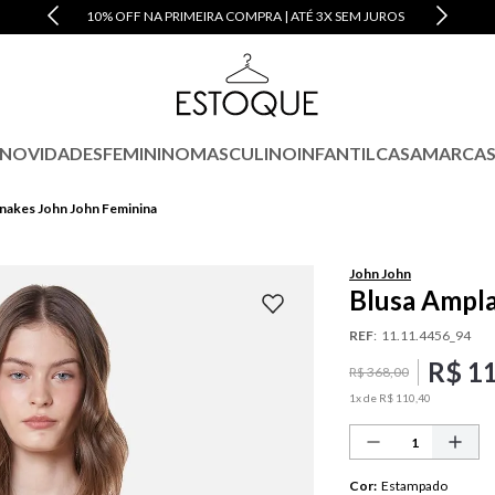
10% OFF NA PRIMEIRA COMPRA | ATÉ 3X SEM JUROS
NOVIDADES
FEMININO
MASCULINO
INFANTIL
CASA
MARCA
nakes John John Feminina
John John
Blusa Ampla
REF
:
11.11.4456_94
R$
1
R$
368
,
00
1
x de
R$
110
,
40
Cor
:
Estampado