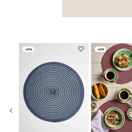
-
60%
-
60%
UN
UN