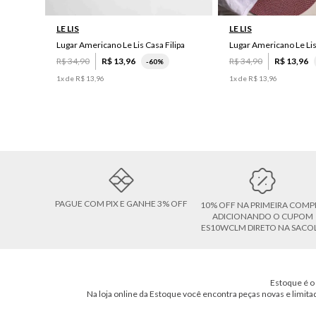
LE LIS
LE LIS
Lugar Americano Le Lis Casa Filipa
Lugar Americano Le Li
R$
34
,
90
R$
13
,
96
R$
34
,
90
R$
13
,
96
-
60%
1
x de
R$
13
,
96
1
x de
R$
13
,
96
PAGUE COM PIX E GANHE 3% OFF
10% OFF NA PRIMEIRA COMP
ADICIONANDO O CUPOM
ES10WCLM DIRETO NA SACO
Estoque é o 
Na loja online da Estoque você encontra peças novas e limita