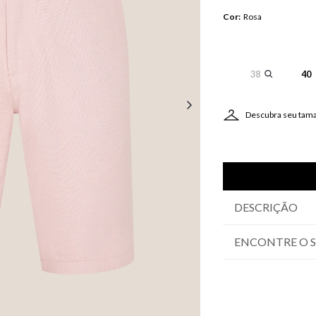
Cor
:
Rosa
38
40
Descubra seu tam
DESCRIÇÃO
ENCONTRE O 