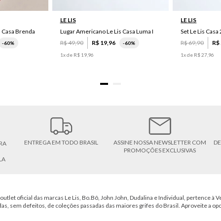
LE LIS
LE LIS
s Casa Brenda
Lugar Americano Le Lis Casa Luma I
R$
49
,
90
R$
19
,
96
R$
69
,
90
R$
-
60%
-
60%
1
x de
R$
19
,
96
1
x de
R$
27
,
96
ENTREGA EM TODO BRASIL
ASSINE NOSSA NEWSLETTER COM
DE
RA
PROMOÇÕES EXCLUSIVAS
LA
outlet oficial das marcas Le Lis, Bo.Bô, John John, Dudalina e Individual, pertence à Ve
das, sem defeitos, de coleções passadas das maiores grifes do Brasil. Aproveite a op