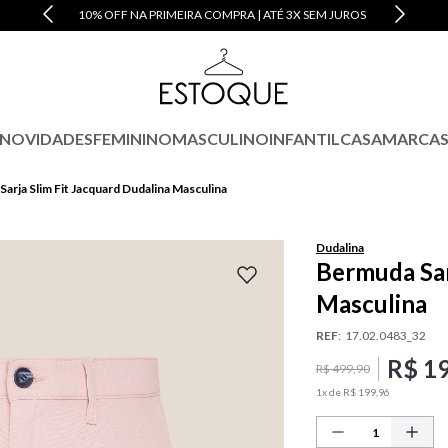
10% OFF NA PRIMEIRA COMPRA | ATÉ 3X SEM JUROS
NOVIDADES
FEMININO
MASCULINO
INFANTIL
CASA
MARCA
arja Slim Fit Jacquard Dudalina Masculina
Dudalina
Bermuda Sar
Masculina
REF
:
17.02.0483_32
R$
1
R$
499
,
90
1
x de
R$
199
,
96