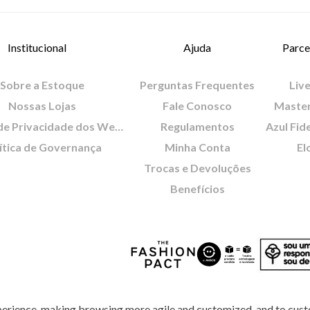
Institucional
Ajuda
Parce
Sobre a Estoque
Perguntas Frequentes
Live
Nossas Lojas
Fale Conosco
Maste
Política de Privacidade dos Websites
Regulamentos
Azul Fid
ítica de Governança
Minha Conta
El
Trocas e Devoluções
Benefícios
perience, making browsing more agile and customized, and to cust