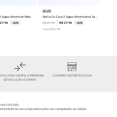
LE LIS
Set Le Lis Casa 2 Jogos American Wave Green
Set Le Lis Casa 2 Jogos Americanos Saruê II
27
,
96
R$
69
,
90
R$
27
,
96
-
60%
-
60%
1
x de
R$
27
,
96
VOLUÇÃO GRÁTIS, A PRIMEIRA
COMPRE E RETIRE EM LOJA
DEVOLUÇÃO É GRÁTIS
ste S.A Estilo.
ortunidade da nossa loja online pelo seu computador ou celular.