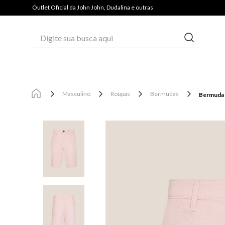
PAGUE COM PIX E GANHE 3% OFF*
Outlet Oficial da John John, Dudalina e outras
Digite sua busca aqui
Masculino
Roupas
Bermudas
Bermuda S