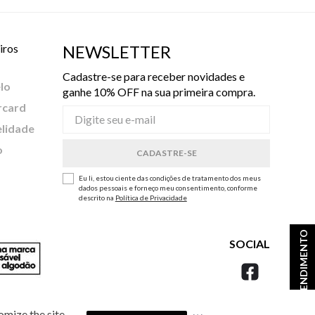
iros
NEWSLETTER
Cadastre-se para receber novidades e
lo
ganhe 10% OFF na sua primeira compra.
rcard
elidade
o
Eu li, estou ciente das condições de tratamento dos meus
dados pessoais e forneço meu consentimento, conforme
descrito na
Política de Privacidade
ATENDIMENTO
SOCIAL
omize the site