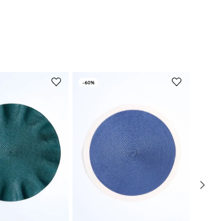
-
60%
UN
UN