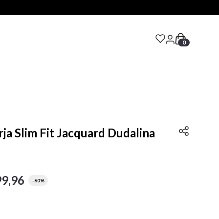
0
S
ja Slim Fit Jacquard Dudalina
99
,
96
-
60%