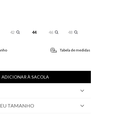
42
44
46
48
anho
Tabela de medidas
ADICIONAR À SACOLA
SEU TAMANHO