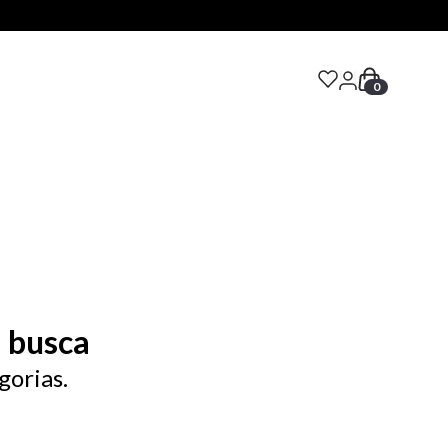
0
S
 busca
gorias.