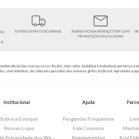
ENTREGA EM TODO BRASIL
ASSINE NOSSA NEWSLETTER COM
DE
RA
PROMOÇÕES EXCLUSIVAS
LA
outlet oficial das marcas Le Lis, Bo.Bô, John John, Dudalina e Individual, pertence à Ve
das, sem defeitos, de coleções passadas das maiores grifes do Brasil. Aproveite a op
Institucional
Ajuda
Parce
Sobre a Estoque
Perguntas Frequentes
Live
Nossas Lojas
Fale Conosco
Maste
Política de Privacidade dos Websites
Regulamentos
Azul Fid