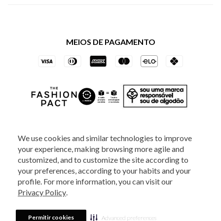
Política de Privacidade dos Websites
Regulamentos
Livelo
Política de Governança
Minha Conta
Mastercard
Black Friday
MEIOS DE PAGAMENTO
Trocas e Devoluções
Vai de Visa
Azul Fidelidade
SOCIAL
We use cookies and similar technologies to improve
your experience, making browsing more agile and
ATENDIMENTO
customized, and to customize the site according to
your preferences, according to your habits and your
profile. For more information, you can visit our
2025 - Veste S.A Estilo. Todos os direitos reservados - A loja Estoque reserva-
Privacy Policy
.
se no direito de corrigir ou alterar informações como: preços, promoções e
disponibilidade de estoque a qualquer momento.
Em caso de dúvidas:
0800
880 5520.
Horário de Atendimento:
das 8h às 20h de segunda a sexta-feira e
Sábados das 8h às 14h, exceto feriados. Veste S.A Estilo. Rua Othão, 405, Vila
Permitir cookies
Advanced preferences