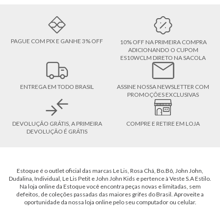
PAGUE COM PIX E GANHE 3% OFF
10% OFF NA PRIMEIRA COMPRA
ADICIONANDO O CUPOM
ES10WCLM DIRETO NA SACOLA
ENTREGA EM TODO BRASIL
ASSINE NOSSA NEWSLETTER COM
PROMOÇÕES EXCLUSIVAS
DEVOLUÇÃO GRÁTIS, A PRIMEIRA
COMPRE E RETIRE EM LOJA
DEVOLUÇÃO É GRÁTIS
Estoque é o outlet oficial das marcas Le Lis, Rosa Chá, Bo.Bô, John John,
Dudalina, Individual, Le Lis Petit e John John Kids e pertence à Veste S.A Estilo.
Na loja online da Estoque você encontra peças novas e limitadas, sem
defeitos, de coleções passadas das maiores grifes do Brasil. Aproveite a
oportunidade da nossa loja online pelo seu computador ou celular.