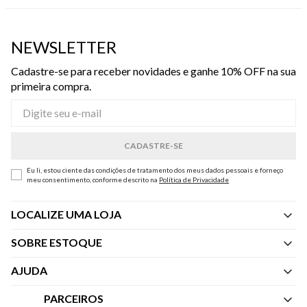
NEWSLETTER
Cadastre-se para receber novidades e ganhe 10% OFF na sua
primeira compra.
Eu li, estou ciente das condições de tratamento dos meus dados pessoais e forneço
meu consentimento, conforme descrito na
Política de Privacidade
LOCALIZE UMA LOJA
SOBRE ESTOQUE
Quem Somos
AJUDA
Nossas Lojas
Central de Atendimento
PARCEIROS