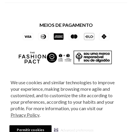
Política de Privacidade dos Websites
Regulamentos
Livelo
Política de Governança
Minha Conta
Mastercard
Black Friday
MEIOS DE PAGAMENTO
Trocas e Devoluções
Vai de Visa
Azul Fidelidade
SOCIAL
We use cookies and similar technologies to improve
your experience, making browsing more agile and
ATENDIMENTO
customized, and to customize the site according to
your preferences, according to your habits and your
profile. For more information, you can visit our
2025 - Veste S.A Estilo. Todos os direitos reservados - A loja Estoque reserva-
Privacy Policy
.
se no direito de corrigir ou alterar informações como: preços, promoções e
disponibilidade de estoque a qualquer momento.
Em caso de dúvidas:
0800
880 5520.
Horário de Atendimento:
das 8h às 20h de segunda a sexta-feira e
Sábados das 8h às 14h, exceto feriados. Veste S.A Estilo. Rua Othão, 405, Vila
Permitir cookies
Advanced preferences