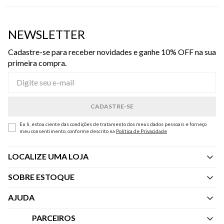
NEWSLETTER
Cadastre-se para receber novidades e ganhe 10% OFF na sua
primeira compra.
Eu li, estou ciente das condições de tratamento dos meus dados pessoais e forneço
meu consentimento, conforme descrito na
Política de Privacidade
LOCALIZE UMA LOJA
SOBRE ESTOQUE
Quem Somos
AJUDA
Nossas Lojas
Central de Atendimento
PARCEIROS