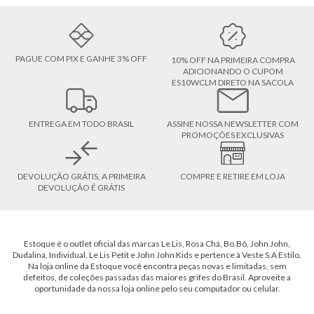
PAGUE COM PIX E GANHE 3% OFF
10% OFF NA PRIMEIRA COMPRA
ADICIONANDO O CUPOM
ES10WCLM DIRETO NA SACOLA
ENTREGA EM TODO BRASIL
ASSINE NOSSA NEWSLETTER COM
PROMOÇÕES EXCLUSIVAS
DEVOLUÇÃO GRÁTIS, A PRIMEIRA
COMPRE E RETIRE EM LOJA
DEVOLUÇÃO É GRÁTIS
Estoque é o outlet oficial das marcas Le Lis, Rosa Chá, Bo.Bô, John John,
Dudalina, Individual, Le Lis Petit e John John Kids e pertence à Veste S.A Estilo.
Na loja online da Estoque você encontra peças novas e limitadas, sem
defeitos, de coleções passadas das maiores grifes do Brasil. Aproveite a
oportunidade da nossa loja online pelo seu computador ou celular.