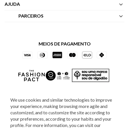
Quem Somos
AJUDA
Nossas Lojas
Central de Atendimento
PARCEIROS
Política de Privacidade dos Websites
Regulamentos
Livelo
Política de Governança
Minha Conta
Mastercard
Black Friday
MEIOS DE PAGAMENTO
Trocas e Devoluções
Vai de Visa
Azul Fidelidade
SOCIAL
We use cookies and similar technologies to improve
your experience, making browsing more agile and
ATENDIMENTO
customized, and to customize the site according to
your preferences, according to your habits and your
profile. For more information, you can visit our
2025 - Veste S.A Estilo. Todos os direitos reservados - A loja Estoque reserva-