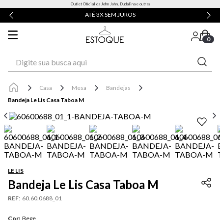
Outlet Oficial da John John, Dudalina e outras
ATÉ 3X SEM JUROS
0
Digite sua busca aqui
Casa
Mesa
Bandejas
Bandeja Le Lis Casa Taboa M
LE LIS
Bandeja Le Lis Casa Taboa M
REF
:
60.60.0688_01
Cor
:
Bege