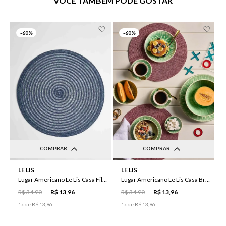
VOCÊ TAMBÉM PODE GOSTAR
-
60%
-
60%
COMPRAR
COMPRAR
UN
UN
LE LIS
LE LIS
Lugar Americano Le Lis Casa Filipa
Lugar Americano Le Lis Casa Brenda
R$
34
,
90
R$
13
,
96
R$
34
,
90
R$
13
,
96
1
x de
R$
13
,
96
1
x de
R$
13
,
96