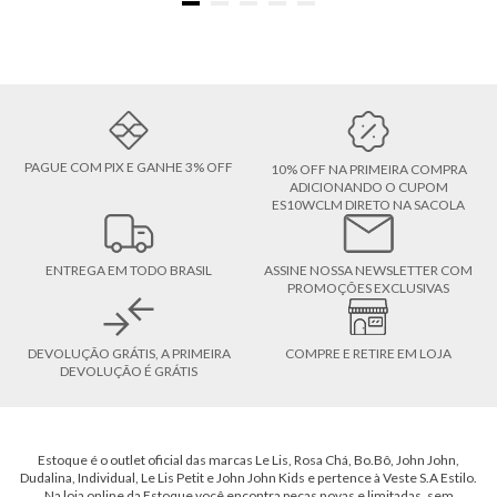
PAGUE COM PIX E GANHE 3% OFF
10% OFF NA PRIMEIRA COMPRA
ADICIONANDO O CUPOM
ES10WCLM DIRETO NA SACOLA
ENTREGA EM TODO BRASIL
ASSINE NOSSA NEWSLETTER COM
PROMOÇÕES EXCLUSIVAS
DEVOLUÇÃO GRÁTIS, A PRIMEIRA
COMPRE E RETIRE EM LOJA
DEVOLUÇÃO É GRÁTIS
Estoque é o outlet oficial das marcas Le Lis, Rosa Chá, Bo.Bô, John John,
Dudalina, Individual, Le Lis Petit e John John Kids e pertence à Veste S.A Estilo.
Na loja online da Estoque você encontra peças novas e limitadas, sem