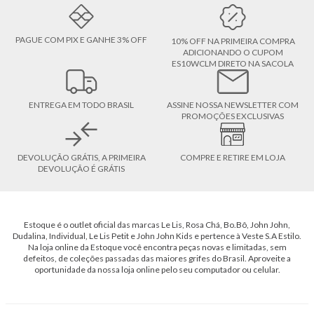
PAGUE COM PIX E GANHE 3% OFF
10% OFF NA PRIMEIRA COMPRA
ADICIONANDO O CUPOM
ES10WCLM DIRETO NA SACOLA
ENTREGA EM TODO BRASIL
ASSINE NOSSA NEWSLETTER COM
PROMOÇÕES EXCLUSIVAS
DEVOLUÇÃO GRÁTIS, A PRIMEIRA
COMPRE E RETIRE EM LOJA
DEVOLUÇÃO É GRÁTIS
Estoque é o outlet oficial das marcas Le Lis, Rosa Chá, Bo.Bô, John John,
Dudalina, Individual, Le Lis Petit e John John Kids e pertence à Veste S.A Estilo.
Na loja online da Estoque você encontra peças novas e limitadas, sem
defeitos, de coleções passadas das maiores grifes do Brasil. Aproveite a
oportunidade da nossa loja online pelo seu computador ou celular.