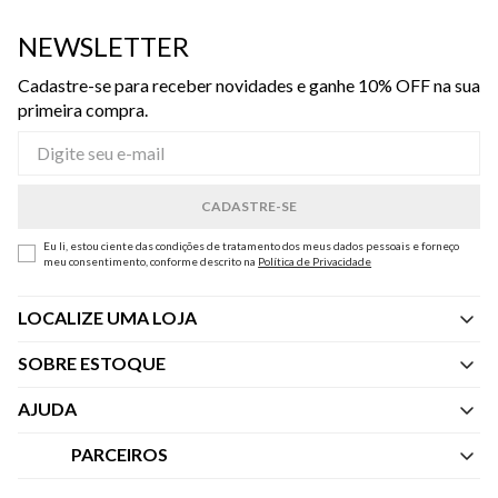
NEWSLETTER
Cadastre-se para receber novidades e ganhe 10% OFF na sua
primeira compra.
Eu li, estou ciente das condições de tratamento dos meus dados pessoais e forneço
meu consentimento, conforme descrito na
Política de Privacidade
LOCALIZE UMA LOJA
SOBRE ESTOQUE
Quem Somos
AJUDA
Nossas Lojas
Central de Atendimento
PARCEIROS
Política de Privacidade dos Websites
Regulamentos
Livelo