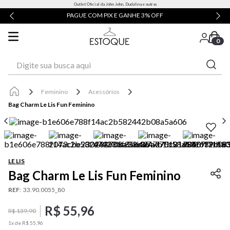
Outlet Oficial da John John, Dudalina e outras
PAGUE COM PIX E GANHE 3% OFF
0
Digite sua busca aqui
Feminino
Acessórios
Bag Charm Le Lis Fun Feminino
LE LIS
Bag Charm Le Lis Fun Feminino
REF
:
33.90.0055_80
R$
55
,
96
R$
139
,
90
1
x de
R$
55
,
96