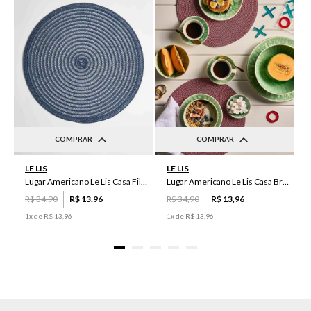
COMPRAR
COMPRAR
UN
UN
LE LIS
LE LIS
Lugar Americano Le Lis Casa Filipa
Lugar Americano Le Lis Casa Brenda
R$
34
,
90
R$
13
,
96
R$
34
,
90
R$
13
,
96
1
x de
R$
13
,
96
1
x de
R$
13
,
96