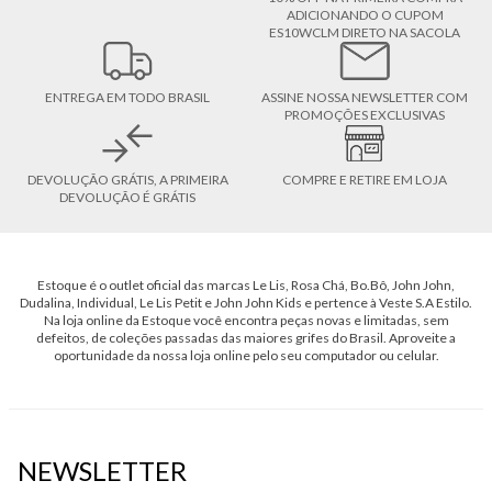
ADICIONANDO O CUPOM
ES10WCLM DIRETO NA SACOLA
ENTREGA EM TODO BRASIL
ASSINE NOSSA NEWSLETTER COM
PROMOÇÕES EXCLUSIVAS
DEVOLUÇÃO GRÁTIS, A PRIMEIRA
COMPRE E RETIRE EM LOJA
DEVOLUÇÃO É GRÁTIS
Estoque é o outlet oficial das marcas Le Lis, Rosa Chá, Bo.Bô, John John,
Dudalina, Individual, Le Lis Petit e John John Kids e pertence à Veste S.A Estilo.
Na loja online da Estoque você encontra peças novas e limitadas, sem
defeitos, de coleções passadas das maiores grifes do Brasil. Aproveite a
oportunidade da nossa loja online pelo seu computador ou celular.
NEWSLETTER