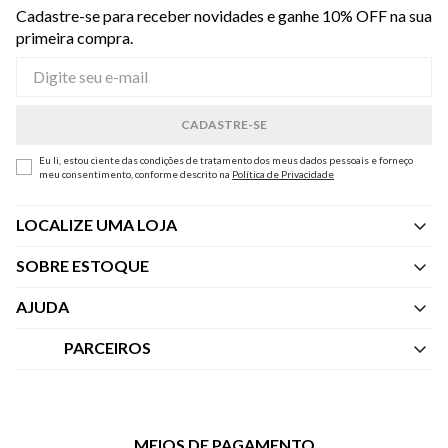
Cadastre-se para receber novidades e ganhe 10% OFF na sua
primeira compra.
Eu li, estou ciente das condições de tratamento dos meus dados pessoais e forneço
meu consentimento, conforme descrito na
Política de Privacidade
LOCALIZE UMA LOJA
SOBRE ESTOQUE
Quem Somos
AJUDA
Nossas Lojas
Central de Atendimento
PARCEIROS
Política de Privacidade dos Websites
Regulamentos
Livelo
Política de Governança
Minha Conta
Mastercard
Black Friday
MEIOS DE PAGAMENTO
Trocas e Devoluções