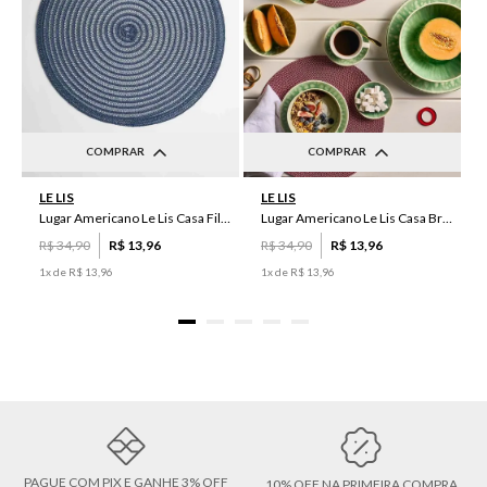
COMPRAR
COMPRAR
UN
UN
LE LIS
LE LIS
Lugar Americano Le Lis Casa Filipa
Lugar Americano Le Lis Casa Brenda
R$
34
,
90
R$
13
,
96
R$
34
,
90
R$
13
,
96
1
x de
R$
13
,
96
1
x de
R$
13
,
96
PAGUE COM PIX E GANHE 3% OFF
10% OFF NA PRIMEIRA COMPRA