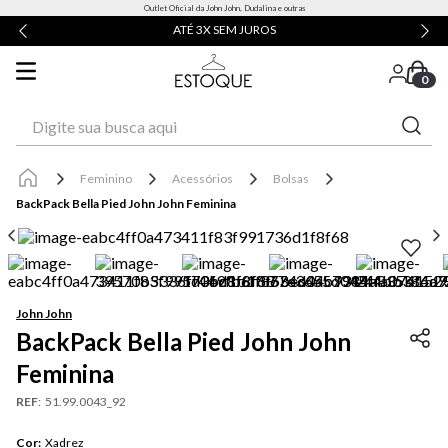
Outlet Oficial da John John, Dudalina e outras
ATÉ 3X SEM JUROS
0
Digite sua busca aqui
Feminino
Acessórios
Bolsas
BackPack Bella Pied John John Feminina
John John
BackPack Bella Pied John John
Feminina
REF
:
51.99.0043_92
Cor
:
Xadrez