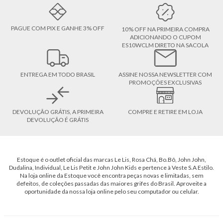
PAGUE COM PIX E GANHE 3% OFF
10% OFF NA PRIMEIRA COMPRA
ADICIONANDO O CUPOM
ES10WCLM DIRETO NA SACOLA
ENTREGA EM TODO BRASIL
ASSINE NOSSA NEWSLETTER COM
PROMOÇÕES EXCLUSIVAS
DEVOLUÇÃO GRÁTIS, A PRIMEIRA
COMPRE E RETIRE EM LOJA
DEVOLUÇÃO É GRÁTIS
Estoque é o outlet oficial das marcas Le Lis, Rosa Chá, Bo.Bô, John John,
Dudalina, Individual, Le Lis Petit e John John Kids e pertence à Veste S.A Estilo.
Na loja online da Estoque você encontra peças novas e limitadas, sem
defeitos, de coleções passadas das maiores grifes do Brasil. Aproveite a
oportunidade da nossa loja online pelo seu computador ou celular.