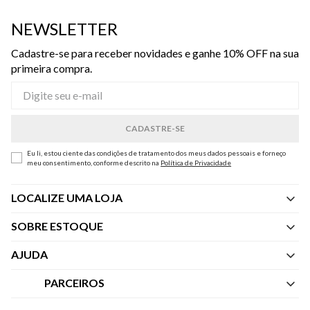
NEWSLETTER
Cadastre-se para receber novidades e ganhe 10% OFF na sua
primeira compra.
Eu li, estou ciente das condições de tratamento dos meus dados pessoais e forneço
meu consentimento, conforme descrito na
Política de Privacidade
LOCALIZE UMA LOJA
SOBRE ESTOQUE
Quem Somos
AJUDA
Nossas Lojas
Central de Atendimento
PARCEIROS
Política de Privacidade dos Websites
Regulamentos
Livelo