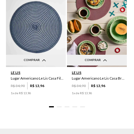
COMPRAR
COMPRAR
UN
UN
LE LIS
LE LIS
Lugar Americano Le Lis Casa Filipa
Lugar Americano Le Lis Casa Brenda
R$
34
,
90
R$
13
,
96
R$
34
,
90
R$
13
,
96
1
x de
R$
13
,
96
1
x de
R$
13
,
96