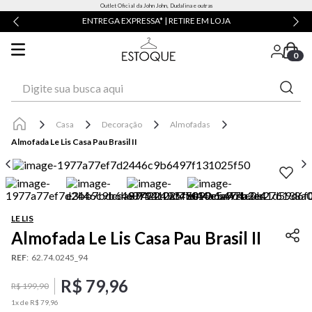
Outlet Oficial da John John, Dudalina e outras
ENTREGA EXPRESSA* | RETIRE EM LOJA
0
Digite sua busca aqui
Casa
Decoração
Almofadas
Almofada Le Lis Casa Pau Brasil II
LE LIS
Almofada Le Lis Casa Pau Brasil II
REF
:
62.74.0245_94
R$
79
,
96
R$
199
,
90
1
x de
R$
79
,
96