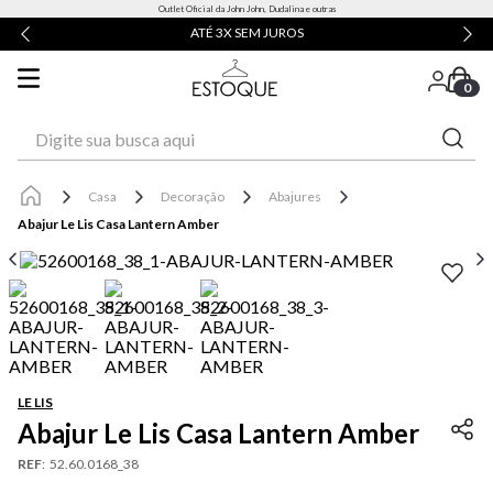
Outlet Oficial da John John, Dudalina e outras
ATÉ 3X SEM JUROS
0
Digite sua busca aqui
Casa
Decoração
Abajures
Abajur Le Lis Casa Lantern Amber
LE LIS
Abajur Le Lis Casa Lantern Amber
REF
:
52.60.0168_38