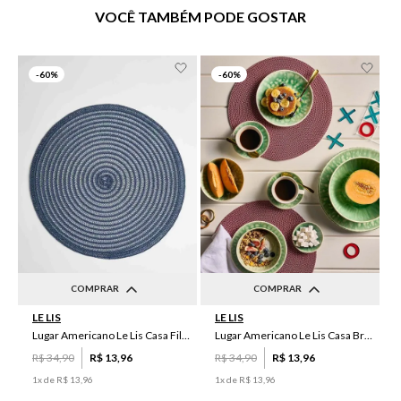
VOCÊ TAMBÉM PODE GOSTAR
-
60%
-
60%
COMPRAR
COMPRAR
LE LIS
LE LIS
UN
UN
Lugar Americano Le Lis Casa Filipa
Lugar Americano Le Lis Casa Brenda
R$
34
,
90
R$
13
,
96
R$
34
,
90
R$
13
,
96
1
x de
R$
13
,
96
1
x de
R$
13
,
96