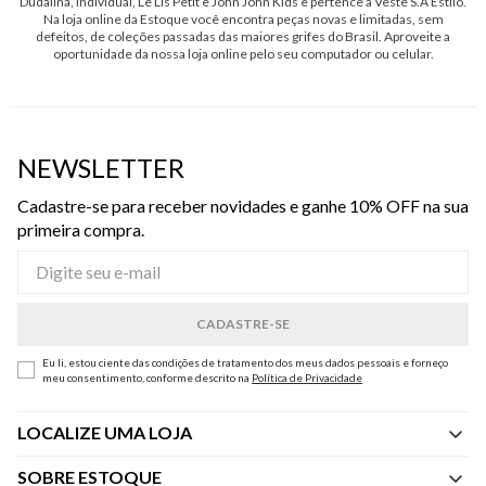
Dudalina, Individual, Le Lis Petit e John John Kids e pertence à Veste S.A Estilo.
Na loja online da Estoque você encontra peças novas e limitadas, sem
defeitos, de coleções passadas das maiores grifes do Brasil. Aproveite a
oportunidade da nossa loja online pelo seu computador ou celular.
NEWSLETTER
Cadastre-se para receber novidades e ganhe 10% OFF na sua
primeira compra.
Eu li, estou ciente das condições de tratamento dos meus dados pessoais e forneço
meu consentimento, conforme descrito na
Política de Privacidade
LOCALIZE UMA LOJA
SOBRE ESTOQUE