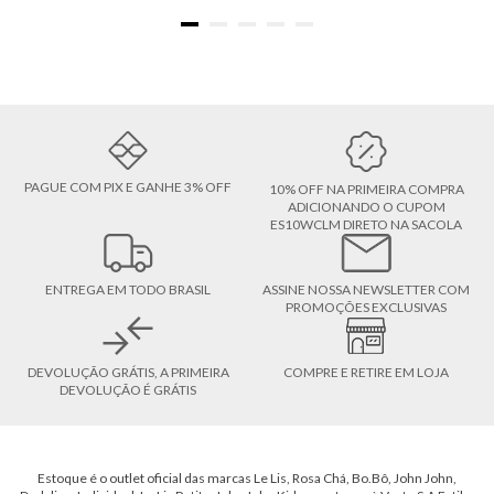
PAGUE COM PIX E GANHE 3% OFF
10% OFF NA PRIMEIRA COMPRA
ADICIONANDO O CUPOM
ES10WCLM DIRETO NA SACOLA
ENTREGA EM TODO BRASIL
ASSINE NOSSA NEWSLETTER COM
PROMOÇÕES EXCLUSIVAS
DEVOLUÇÃO GRÁTIS, A PRIMEIRA
COMPRE E RETIRE EM LOJA
DEVOLUÇÃO É GRÁTIS
Estoque é o outlet oficial das marcas Le Lis, Rosa Chá, Bo.Bô, John John,