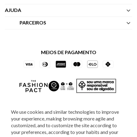
Quem Somos
AJUDA
Nossas Lojas
Central de Atendimento
PARCEIROS
Política de Privacidade dos Websites
Regulamentos
Livelo
Política de Governança
Minha Conta
Mastercard
Black Friday
MEIOS DE PAGAMENTO
Trocas e Devoluções
Vai de Visa
Azul Fidelidade
SOCIAL
We use cookies and similar technologies to improve
your experience, making browsing more agile and
customized, and to customize the site according to
your preferences, according to your habits and your