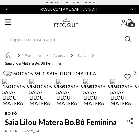
Outlet Oficial da John John, Dudalina e outras
PAGUE COM PIX E GANHE 3% OFF
0
Digite sua busca aqui
Feminino
Roupas
Saias
Saia Lilou Matera Bo.Bô Feminina
BO.BÔ
Saia Lilou Matera Bo.Bô Feminina
REF
:
16.01.2515_94