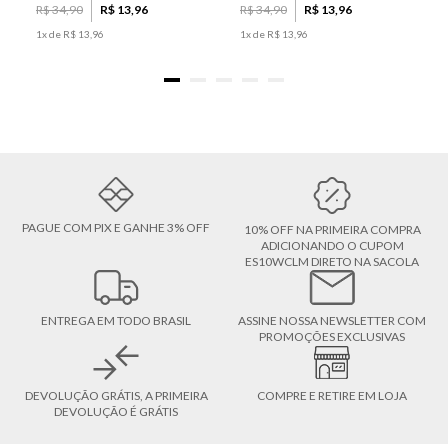
R$
34
,
90
R$
13
,
96
R$
34
,
90
R$
13
,
96
1
x de
R$
13
,
96
1
x de
R$
13
,
96
PAGUE COM PIX E GANHE 3% OFF
10% OFF NA PRIMEIRA COMPRA
ADICIONANDO O CUPOM
ES10WCLM DIRETO NA SACOLA
ENTREGA EM TODO BRASIL
ASSINE NOSSA NEWSLETTER COM
PROMOÇÕES EXCLUSIVAS
DEVOLUÇÃO GRÁTIS, A PRIMEIRA
COMPRE E RETIRE EM LOJA
DEVOLUÇÃO É GRÁTIS