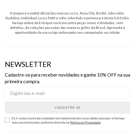
Estoque é o outlet oficial das marcas Le Lis, Rosa Chá, Bo.Bô, John John,
Dudalina, Individual, Le Lis Petit e John John Kids e pertence à Veste S.A Estilo.
Na loja online da Estoque você encontra peças novas e limitadas, sem
defeitos, de coleções passadas das maiores grifes do Brasil. Aproveite a
oportunidade da nossa loja online pelo seu computador ou celular.
NEWSLETTER
Cadastre-se para receber novidades e ganhe 10% OFF na sua
primeira compra.
Eu li, estou ciente das condições de tratamento dos meus dados pessoais e forneço
meu consentimento, conforme descrito na
Política de Privacidade