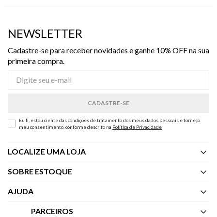
NEWSLETTER
Cadastre-se para receber novidades e ganhe 10% OFF na sua
primeira compra.
Eu li, estou ciente das condições de tratamento dos meus dados pessoais e forneço
meu consentimento, conforme descrito na
Política de Privacidade
LOCALIZE UMA LOJA
SOBRE ESTOQUE
Quem Somos
AJUDA
Nossas Lojas
Central de Atendimento
PARCEIROS