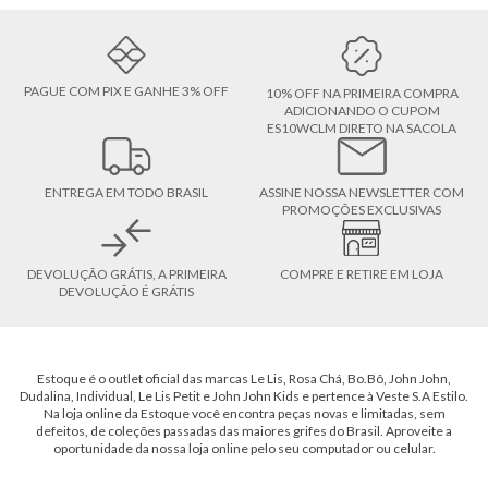
PAGUE COM PIX E GANHE 3% OFF
10% OFF NA PRIMEIRA COMPRA
ADICIONANDO O CUPOM
ES10WCLM DIRETO NA SACOLA
ENTREGA EM TODO BRASIL
ASSINE NOSSA NEWSLETTER COM
PROMOÇÕES EXCLUSIVAS
DEVOLUÇÃO GRÁTIS, A PRIMEIRA
COMPRE E RETIRE EM LOJA
DEVOLUÇÃO É GRÁTIS
Estoque é o outlet oficial das marcas Le Lis, Rosa Chá, Bo.Bô, John John,
Dudalina, Individual, Le Lis Petit e John John Kids e pertence à Veste S.A Estilo.
Na loja online da Estoque você encontra peças novas e limitadas, sem
defeitos, de coleções passadas das maiores grifes do Brasil. Aproveite a
oportunidade da nossa loja online pelo seu computador ou celular.