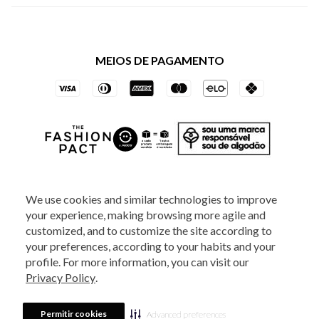
Política de Privacidade dos Websites
Regulamentos
Livelo
Política de Governança
Minha Conta
Mastercard
Black Friday
MEIOS DE PAGAMENTO
Trocas e Devoluções
Vai de Visa
Azul Fidelidade
SOCIAL
We use cookies and similar technologies to improve
your experience, making browsing more agile and
ATENDIMENTO
customized, and to customize the site according to
your preferences, according to your habits and your
profile. For more information, you can visit our
2025 - Veste S.A Estilo. Todos os direitos reservados - A loja Estoque reserva-
Privacy Policy
.
se no direito de corrigir ou alterar informações como: preços, promoções e
disponibilidade de estoque a qualquer momento.
Em caso de dúvidas:
0800
880 5520.
Horário de Atendimento:
das 8h às 20h de segunda a sexta-feira e
Sábados das 8h às 14h, exceto feriados. Veste S.A Estilo. Rua Othão, 405, Vila
Permitir cookies
Advanced preferences