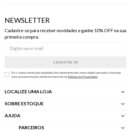
NEWSLETTER
Cadastre-se para receber novidades e ganhe 10% OFF na sua
primeira compra.
Eu li, estou ciente das condições de tratamento dos meus dados pessoais e forneço
meu consentimento, conforme descrito na
Política de Privacidade
LOCALIZE UMA LOJA
SOBRE ESTOQUE
Quem Somos
AJUDA
Nossas Lojas
Central de Atendimento
PARCEIROS