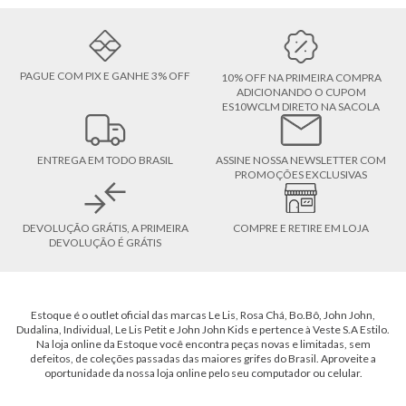
PAGUE COM PIX E GANHE 3% OFF
10% OFF NA PRIMEIRA COMPRA
ADICIONANDO O CUPOM
ES10WCLM DIRETO NA SACOLA
ENTREGA EM TODO BRASIL
ASSINE NOSSA NEWSLETTER COM
PROMOÇÕES EXCLUSIVAS
DEVOLUÇÃO GRÁTIS, A PRIMEIRA
COMPRE E RETIRE EM LOJA
DEVOLUÇÃO É GRÁTIS
Estoque é o outlet oficial das marcas Le Lis, Rosa Chá, Bo.Bô, John John,
Dudalina, Individual, Le Lis Petit e John John Kids e pertence à Veste S.A Estilo.
Na loja online da Estoque você encontra peças novas e limitadas, sem
defeitos, de coleções passadas das maiores grifes do Brasil. Aproveite a
oportunidade da nossa loja online pelo seu computador ou celular.