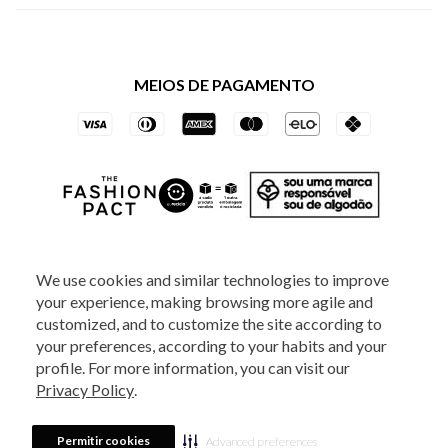
Política de Privacidade dos Websites
Regulamentos
Livelo
Política de Governança
Minha Conta
Mastercard
Black Friday
MEIOS DE PAGAMENTO
Trocas e Devoluções
Vai de Visa
Azul Fidelidade
SOCIAL
We use cookies and similar technologies to improve
your experience, making browsing more agile and
ATENDIMENTO
customized, and to customize the site according to
your preferences, according to your habits and your
profile. For more information, you can visit our
2025 - Veste S.A Estilo. Todos os direitos reservados - A loja Estoque reserva-
Privacy Policy
.
se no direito de corrigir ou alterar informações como: preços, promoções e
disponibilidade de estoque a qualquer momento.
Em caso de dúvidas:
0800
880 5520.
Horário de Atendimento:
das 8h às 20h de segunda a sexta-feira e
Sábados das 8h às 14h, exceto feriados. Veste S.A Estilo. Rua Othão, 405, Vila
Permitir cookies
Advanced preferences