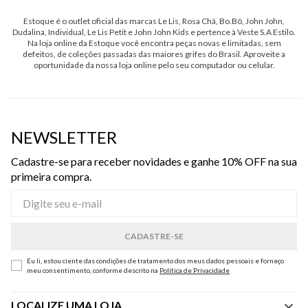
Estoque é o outlet oficial das marcas Le Lis, Rosa Chá, Bo.Bô, John John,
Dudalina, Individual, Le Lis Petit e John John Kids e pertence à Veste S.A Estilo.
Na loja online da Estoque você encontra peças novas e limitadas, sem
defeitos, de coleções passadas das maiores grifes do Brasil. Aproveite a
oportunidade da nossa loja online pelo seu computador ou celular.
NEWSLETTER
Cadastre-se para receber novidades e ganhe 10% OFF na sua
primeira compra.
Eu li, estou ciente das condições de tratamento dos meus dados pessoais e forneço
meu consentimento, conforme descrito na
Política de Privacidade
LOCALIZE UMA LOJA