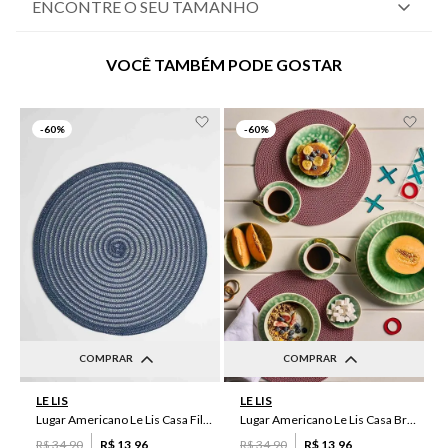
ENCONTRE O SEU TAMANHO
VOCÊ TAMBÉM PODE GOSTAR
-
60%
-
60%
COMPRAR
COMPRAR
UN
UN
LE LIS
LE LIS
Lugar Americano Le Lis Casa Filipa
Lugar Americano Le Lis Casa Brenda
R$
34
,
90
R$
13
,
96
R$
34
,
90
R$
13
,
96