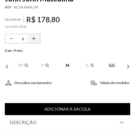
REF
:
42.54.6966_09
R$
178
,
80
R$
298
,
00
1
x de
R$
178
,
80
Cor
:
Preto
PP
P
M
G
GG
Descubra seu tamanho
Tabela de medidas
ADICIONAR À SACOLA
DESCRIÇÃO