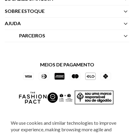
SOBRE ESTOQUE
Quem Somos
AJUDA
Nossas Lojas
Central de Atendimento
PARCEIROS
Política de Privacidade dos Websites
Regulamentos
Livelo
Política de Governança
Minha Conta
Mastercard
Black Friday
MEIOS DE PAGAMENTO
Trocas e Devoluções
Vai de Visa
Azul Fidelidade
SOCIAL
We use cookies and similar technologies to improve
your experience, making browsing more agile and