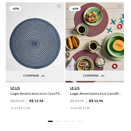
-
60%
-
60%
COMPRAR
COMPRAR
UN
UN
LE LIS
LE LIS
Lugar Americano Le Lis Casa Filipa
Lugar Americano Le Lis Casa Brenda
R$
34
,
90
R$
13
,
96
R$
34
,
90
R$
13
,
96
1
x de
R$
13
,
96
1
x de
R$
13
,
96