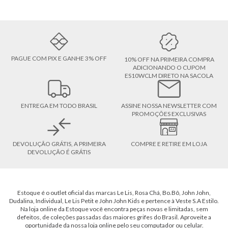
PAGUE COM PIX E GANHE 3% OFF
10% OFF NA PRIMEIRA COMPRA
ADICIONANDO O CUPOM
ES10WCLM DIRETO NA SACOLA
ENTREGA EM TODO BRASIL
ASSINE NOSSA NEWSLETTER COM
PROMOÇÕES EXCLUSIVAS
DEVOLUÇÃO GRÁTIS, A PRIMEIRA
COMPRE E RETIRE EM LOJA
DEVOLUÇÃO É GRÁTIS
Estoque é o outlet oficial das marcas Le Lis, Rosa Chá, Bo.Bô, John John,
Dudalina, Individual, Le Lis Petit e John John Kids e pertence à Veste S.A Estilo.
Na loja online da Estoque você encontra peças novas e limitadas, sem
defeitos, de coleções passadas das maiores grifes do Brasil. Aproveite a
oportunidade da nossa loja online pelo seu computador ou celular.