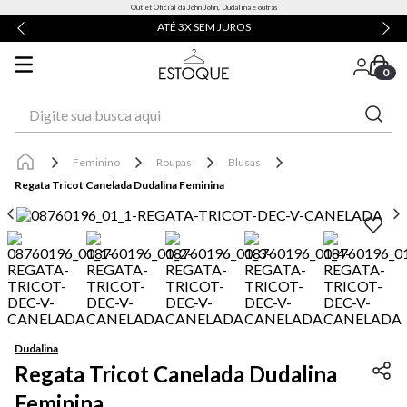
Outlet Oficial da John John, Dudalina e outras
ATÉ 3X SEM JUROS
0
Digite sua busca aqui
Feminino
Roupas
Blusas
Regata Tricot Canelada Dudalina Feminina
Dudalina
Regata Tricot Canelada Dudalina
Feminina