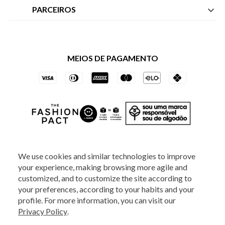
Nossas Lojas
Central de Atendimento
PARCEIROS
Política de Privacidade dos Websites
Regulamentos
Livelo
Política de Governança
Minha Conta
Mastercard
Black Friday
MEIOS DE PAGAMENTO
Trocas e Devoluções
Vai de Visa
Azul Fidelidade
SOCIAL
We use cookies and similar technologies to improve
your experience, making browsing more agile and
ATENDIMENTO
customized, and to customize the site according to
your preferences, according to your habits and your
profile. For more information, you can visit our
2025 - Veste S.A Estilo. Todos os direitos reservados - A loja Estoque reserva-
Privacy Policy
.
se no direito de corrigir ou alterar informações como: preços, promoções e
disponibilidade de estoque a qualquer momento.
Em caso de dúvidas:
0800