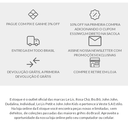
PAGUE COM PIX E GANHE 3% OFF
10% OFF NA PRIMEIRA COMPRA
ADICIONANDO O CUPOM
ES10WCLM DIRETO NA SACOLA
ENTREGA EM TODO BRASIL
ASSINE NOSSA NEWSLETTER COM
PROMOÇÕES EXCLUSIVAS
DEVOLUÇÃO GRÁTIS, A PRIMEIRA
COMPRE E RETIRE EM LOJA
DEVOLUÇÃO É GRÁTIS
Estoque é o outlet oficial das marcas Le Lis, Rosa Chá, Bo.Bô, John John,
Dudalina, Individual, Le Lis Petit e John John Kids e pertence à Veste S.A Estilo.
Na loja online da Estoque você encontra peças novas e limitadas, sem
defeitos, de coleções passadas das maiores grifes do Brasil. Aproveite a
oportunidade da nossa loja online pelo seu computador ou celular.