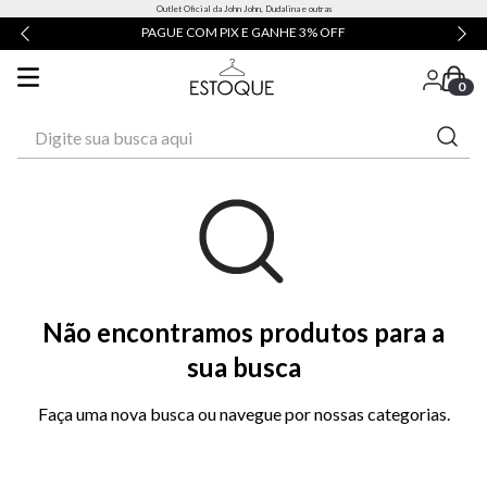
Outlet Oficial da John John, Dudalina e outras
X E GANHE 3% OFF
ATÉ 3X SEM JUROS
0
Digite sua busca aqui
Não encontramos produtos para a
sua busca
Faça uma nova busca ou navegue por nossas categorias.