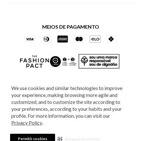
Política de Privacidade dos Websites
Regulamentos
Livelo
Política de Governança
Minha Conta
Mastercard
Black Friday
MEIOS DE PAGAMENTO
Trocas e Devoluções
Vai de Visa
Azul Fidelidade
SOCIAL
We use cookies and similar technologies to improve
your experience, making browsing more agile and
ATENDIMENTO
customized, and to customize the site according to
your preferences, according to your habits and your
profile. For more information, you can visit our
2025 - Veste S.A Estilo. Todos os direitos reservados - A loja Estoque reserva-
Privacy Policy
.
se no direito de corrigir ou alterar informações como: preços, promoções e
disponibilidade de estoque a qualquer momento.
Em caso de dúvidas:
0800
880 5520.
Horário de Atendimento:
das 8h às 20h de segunda a sexta-feira e
Sábados das 8h às 14h, exceto feriados. Veste S.A Estilo. Rua Othão, 405, Vila
Permitir cookies
Advanced preferences