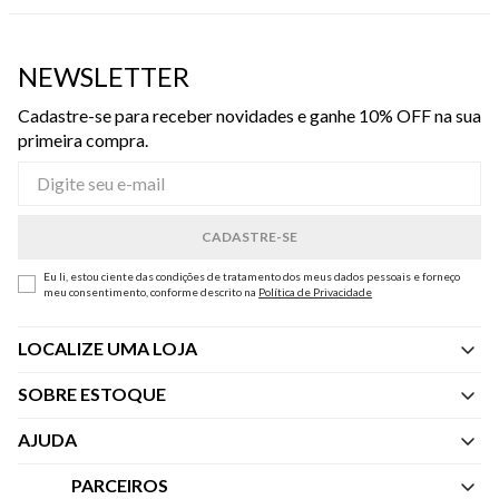
NEWSLETTER
Cadastre-se para receber novidades e ganhe 10% OFF na sua
primeira compra.
Eu li, estou ciente das condições de tratamento dos meus dados pessoais e forneço
meu consentimento, conforme descrito na
Política de Privacidade
LOCALIZE UMA LOJA
SOBRE ESTOQUE
Quem Somos
AJUDA
Nossas Lojas
Central de Atendimento
PARCEIROS