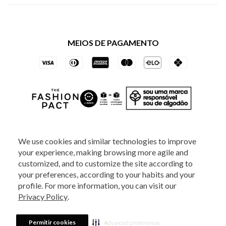
Política de Privacidade dos Websites
Regulamentos
Livelo
Política de Governança
Minha Conta
Mastercard
Black Friday
MEIOS DE PAGAMENTO
Trocas e Devoluções
Vai de Visa
Azul Fidelidade
SOCIAL
We use cookies and similar technologies to improve
your experience, making browsing more agile and
ATENDIMENTO
customized, and to customize the site according to
your preferences, according to your habits and your
profile. For more information, you can visit our
2025 - Veste S.A Estilo. Todos os direitos reservados - A loja Estoque reserva-
Privacy Policy
.
se no direito de corrigir ou alterar informações como: preços, promoções e
disponibilidade de estoque a qualquer momento.
Em caso de dúvidas:
0800
880 5520.
Horário de Atendimento:
das 8h às 20h de segunda a sexta-feira e
Sábados das 8h às 14h, exceto feriados. Veste S.A Estilo. Rua Othão, 405, Vila
Permitir cookies
Advanced preferences