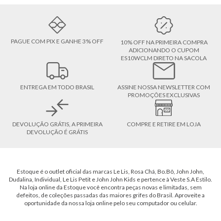
PAGUE COM PIX E GANHE 3% OFF
10% OFF NA PRIMEIRA COMPRA
ADICIONANDO O CUPOM
ES10WCLM DIRETO NA SACOLA
ENTREGA EM TODO BRASIL
ASSINE NOSSA NEWSLETTER COM
PROMOÇÕES EXCLUSIVAS
DEVOLUÇÃO GRÁTIS, A PRIMEIRA
COMPRE E RETIRE EM LOJA
DEVOLUÇÃO É GRÁTIS
Estoque é o outlet oficial das marcas Le Lis, Rosa Chá, Bo.Bô, John John,
Dudalina, Individual, Le Lis Petit e John John Kids e pertence à Veste S.A Estilo.
Na loja online da Estoque você encontra peças novas e limitadas, sem
defeitos, de coleções passadas das maiores grifes do Brasil. Aproveite a
oportunidade da nossa loja online pelo seu computador ou celular.