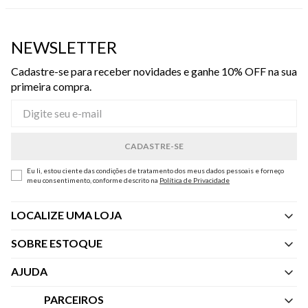
NEWSLETTER
Cadastre-se para receber novidades e ganhe 10% OFF na sua
primeira compra.
Eu li, estou ciente das condições de tratamento dos meus dados pessoais e forneço
meu consentimento, conforme descrito na
Política de Privacidade
LOCALIZE UMA LOJA
SOBRE ESTOQUE
Quem Somos
AJUDA
Nossas Lojas
Central de Atendimento
PARCEIROS