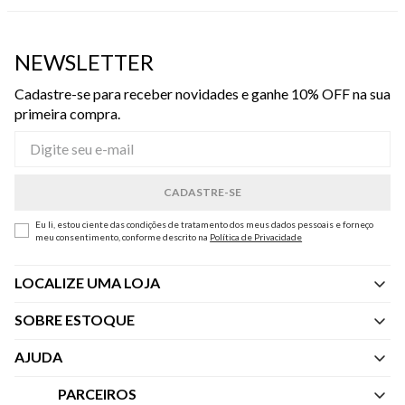
NEWSLETTER
Cadastre-se para receber novidades e ganhe 10% OFF na sua
primeira compra.
Eu li, estou ciente das condições de tratamento dos meus dados pessoais e forneço
meu consentimento, conforme descrito na
Política de Privacidade
LOCALIZE UMA LOJA
SOBRE ESTOQUE
Quem Somos
AJUDA
Nossas Lojas
Central de Atendimento
PARCEIROS