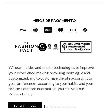
Política de Privacidade dos Websites
Regulamentos
Livelo
Política de Governança
Minha Conta
Mastercard
Black Friday
MEIOS DE PAGAMENTO
Trocas e Devoluções
Vai de Visa
Azul Fidelidade
SOCIAL
We use cookies and similar technologies to improve
your experience, making browsing more agile and
ATENDIMENTO
customized, and to customize the site according to
your preferences, according to your habits and your
profile. For more information, you can visit our
2025 - Veste S.A Estilo. Todos os direitos reservados - A loja Estoque reserva-
Privacy Policy
.
se no direito de corrigir ou alterar informações como: preços, promoções e
disponibilidade de estoque a qualquer momento.
Em caso de dúvidas:
0800
880 5520.
Horário de Atendimento:
das 8h às 20h de segunda a sexta-feira e
Sábados das 8h às 14h, exceto feriados. Veste S.A Estilo. Rua Othão, 405, Vila
Permitir cookies
Advanced preferences