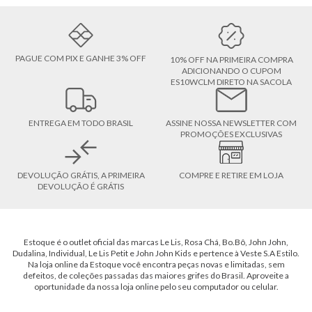
PAGUE COM PIX E GANHE 3% OFF
10% OFF NA PRIMEIRA COMPRA
ADICIONANDO O CUPOM
ES10WCLM DIRETO NA SACOLA
ENTREGA EM TODO BRASIL
ASSINE NOSSA NEWSLETTER COM
PROMOÇÕES EXCLUSIVAS
DEVOLUÇÃO GRÁTIS, A PRIMEIRA
COMPRE E RETIRE EM LOJA
DEVOLUÇÃO É GRÁTIS
Estoque é o outlet oficial das marcas Le Lis, Rosa Chá, Bo.Bô, John John,
Dudalina, Individual, Le Lis Petit e John John Kids e pertence à Veste S.A Estilo.
Na loja online da Estoque você encontra peças novas e limitadas, sem
defeitos, de coleções passadas das maiores grifes do Brasil. Aproveite a
oportunidade da nossa loja online pelo seu computador ou celular.