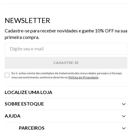
NEWSLETTER
Cadastre-se para receber novidades e ganhe 10% OFF na sua
primeira compra.
Eu li, estou ciente das condições de tratamento dos meus dados pessoais e forneço
meu consentimento, conforme descrito na
Política de Privacidade
LOCALIZE UMA LOJA
SOBRE ESTOQUE
Quem Somos
AJUDA
Nossas Lojas
Central de Atendimento
PARCEIROS