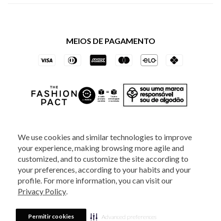
Política de Privacidade dos Websites
Regulamentos
Livelo
Política de Governança
Minha Conta
Mastercard
Black Friday
MEIOS DE PAGAMENTO
Trocas e Devoluções
Vai de Visa
Azul Fidelidade
SOCIAL
We use cookies and similar technologies to improve
your experience, making browsing more agile and
ATENDIMENTO
customized, and to customize the site according to
your preferences, according to your habits and your
profile. For more information, you can visit our
2025 - Veste S.A Estilo. Todos os direitos reservados - A loja Estoque reserva-
Privacy Policy
.
se no direito de corrigir ou alterar informações como: preços, promoções e
disponibilidade de estoque a qualquer momento.
Em caso de dúvidas:
0800
880 5520.
Horário de Atendimento:
das 8h às 20h de segunda a sexta-feira e
Sábados das 8h às 14h, exceto feriados. Veste S.A Estilo. Rua Othão, 405, Vila
Permitir cookies
Advanced preferences