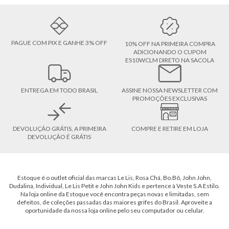
PAGUE COM PIX E GANHE 3% OFF
10% OFF NA PRIMEIRA COMPRA
ADICIONANDO O CUPOM
ES10WCLM DIRETO NA SACOLA
ENTREGA EM TODO BRASIL
ASSINE NOSSA NEWSLETTER COM
PROMOÇÕES EXCLUSIVAS
DEVOLUÇÃO GRÁTIS, A PRIMEIRA
COMPRE E RETIRE EM LOJA
DEVOLUÇÃO É GRÁTIS
Estoque é o outlet oficial das marcas Le Lis, Rosa Chá, Bo.Bô, John John,
Dudalina, Individual, Le Lis Petit e John John Kids e pertence à Veste S.A Estilo.
Na loja online da Estoque você encontra peças novas e limitadas, sem
defeitos, de coleções passadas das maiores grifes do Brasil. Aproveite a
oportunidade da nossa loja online pelo seu computador ou celular.