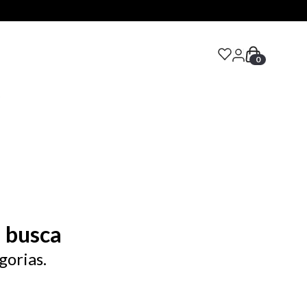
0
S
 busca
gorias.