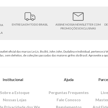
ENTREGA EM TODO BRASIL
ASSINE NOSSA NEWSLETTER COM
DE
RA
PROMOÇÕES EXCLUSIVAS
LA
outlet oficial das marcas Le Lis, Bo.Bô, John John, Dudalina e Individual, pertence à Ve
das, sem defeitos, de coleções passadas das maiores grifes do Brasil. Aproveite a op
Institucional
Ajuda
Parce
Sobre a Estoque
Perguntas Frequentes
Live
Nossas Lojas
Fale Conosco
Maste
Política de Privacidade dos Websites
Regulamentos
Azul Fid