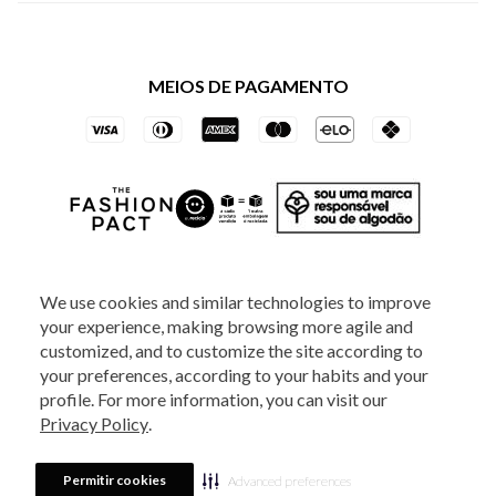
Política de Privacidade dos Websites
Regulamentos
Livelo
Política de Governança
Minha Conta
Mastercard
Black Friday
MEIOS DE PAGAMENTO
Trocas e Devoluções
Vai de Visa
Azul Fidelidade
SOCIAL
We use cookies and similar technologies to improve
your experience, making browsing more agile and
ATENDIMENTO
customized, and to customize the site according to
your preferences, according to your habits and your
profile. For more information, you can visit our
2025 - Veste S.A Estilo. Todos os direitos reservados - A loja Estoque reserva-
Privacy Policy
.
se no direito de corrigir ou alterar informações como: preços, promoções e
disponibilidade de estoque a qualquer momento.
Em caso de dúvidas:
0800
880 5520.
Horário de Atendimento:
das 8h às 20h de segunda a sexta-feira e
Sábados das 8h às 14h, exceto feriados. Veste S.A Estilo. Rua Othão, 405, Vila
Permitir cookies
Advanced preferences