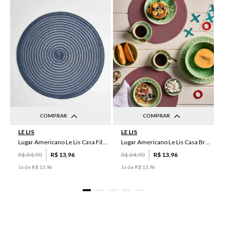
COMPRAR
COMPRAR
LE LIS
LE LIS
UN
UN
Lugar Americano Le Lis Casa Filipa
Lugar Americano Le Lis Casa Brenda
R$
34
,
90
R$
13
,
96
R$
34
,
90
R$
13
,
96
1
x de
R$
13
,
96
1
x de
R$
13
,
96