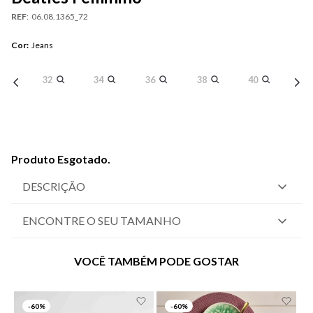
REF
:
06.08.1365_72
Cor
:
Jeans
32
34
36
38
40
Produto Esgotado.
DESCRIÇÃO
ENCONTRE O SEU TAMANHO
VOCÊ TAMBÉM PODE GOSTAR
-
60%
-
60%