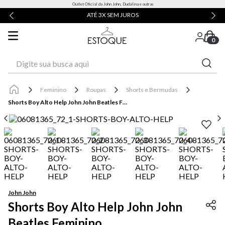
Outlet Oficial da John John, Dudalina e outras
ATÉ 3X SEM JUROS
0
Digite sua busca aqui
Feminino
Roupas
Shorts e Bermudas
Shorts Boy Alto Help John John Beatles Feminino
John John
Shorts Boy Alto Help John John
Beatles Feminino