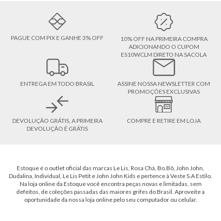
PAGUE COM PIX E GANHE 3% OFF
10% OFF NA PRIMEIRA COMPRA
ADICIONANDO O CUPOM
ES10WCLM DIRETO NA SACOLA
ENTREGA EM TODO BRASIL
ASSINE NOSSA NEWSLETTER COM
PROMOÇÕES EXCLUSIVAS
DEVOLUÇÃO GRÁTIS, A PRIMEIRA
COMPRE E RETIRE EM LOJA
DEVOLUÇÃO É GRÁTIS
Estoque é o outlet oficial das marcas Le Lis, Rosa Chá, Bo.Bô, John John,
Dudalina, Individual, Le Lis Petit e John John Kids e pertence à Veste S.A Estilo.
Na loja online da Estoque você encontra peças novas e limitadas, sem
defeitos, de coleções passadas das maiores grifes do Brasil. Aproveite a
oportunidade da nossa loja online pelo seu computador ou celular.