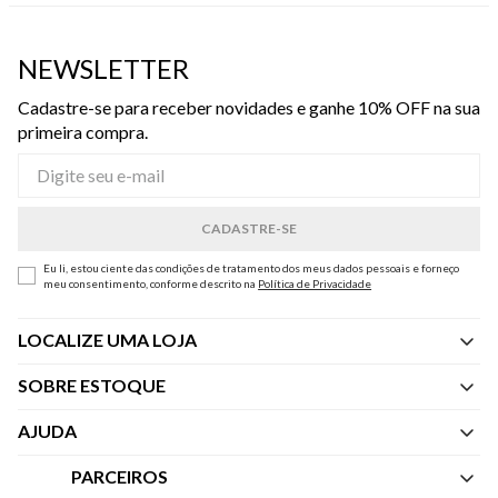
NEWSLETTER
Cadastre-se para receber novidades e ganhe 10% OFF na sua
primeira compra.
Eu li, estou ciente das condições de tratamento dos meus dados pessoais e forneço
meu consentimento, conforme descrito na
Política de Privacidade
LOCALIZE UMA LOJA
SOBRE ESTOQUE
Quem Somos
AJUDA
Nossas Lojas
Central de Atendimento
PARCEIROS