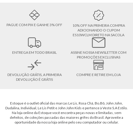
PAGUE COM PIX E GANHE 3% OFF
10% OFF NA PRIMEIRA COMPRA
ADICIONANDO O CUPOM
ES10WCLM DIRETO NA SACOLA
ENTREGA EM TODO BRASIL
ASSINE NOSSA NEWSLETTER COM
PROMOÇÕES EXCLUSIVAS
DEVOLUÇÃO GRÁTIS, A PRIMEIRA
COMPRE E RETIRE EM LOJA
DEVOLUÇÃO É GRÁTIS
Estoque é o outlet oficial das marcas Le Lis, Rosa Chá, Bo.Bô, John John,
Dudalina, Individual, Le Lis Petit e John John Kids e pertence à Veste S.A Estilo.
Na loja online da Estoque você encontra peças novas e limitadas, sem
defeitos, de coleções passadas das maiores grifes do Brasil. Aproveite a
oportunidade da nossa loja online pelo seu computador ou celular.