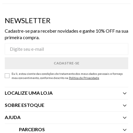
NEWSLETTER
Cadastre-se para receber novidades e ganhe 10% OFF na sua
primeira compra.
Eu li, estou ciente das condições de tratamento dos meus dados pessoais e forneço
meu consentimento, conforme descrito na
Política de Privacidade
LOCALIZE UMA LOJA
SOBRE ESTOQUE
Quem Somos
AJUDA
Nossas Lojas
Central de Atendimento
PARCEIROS