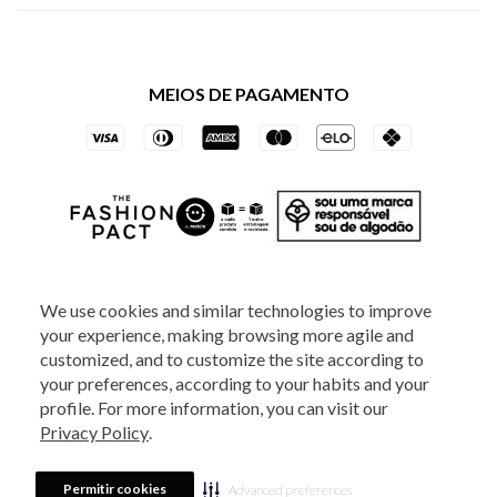
Política de Privacidade dos Websites
Regulamentos
Livelo
Política de Governança
Minha Conta
Mastercard
Black Friday
MEIOS DE PAGAMENTO
Trocas e Devoluções
Vai de Visa
Azul Fidelidade
SOCIAL
We use cookies and similar technologies to improve
your experience, making browsing more agile and
ATENDIMENTO
customized, and to customize the site according to
your preferences, according to your habits and your
profile. For more information, you can visit our
2025 - Veste S.A Estilo. Todos os direitos reservados - A loja Estoque reserva-
Privacy Policy
.
se no direito de corrigir ou alterar informações como: preços, promoções e
disponibilidade de estoque a qualquer momento.
Em caso de dúvidas:
0800
880 5520.
Horário de Atendimento:
das 8h às 20h de segunda a sexta-feira e
Sábados das 8h às 14h, exceto feriados. Veste S.A Estilo. Rua Othão, 405, Vila
Permitir cookies
Advanced preferences