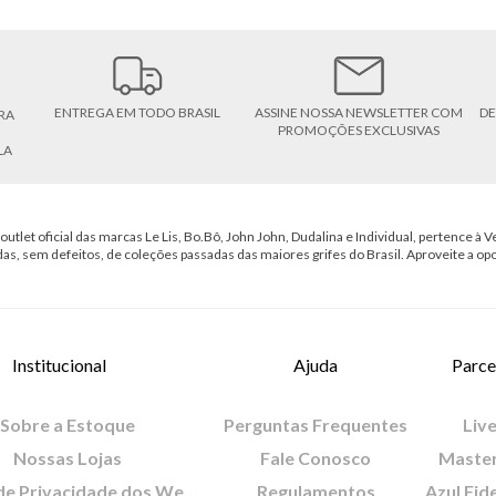
ENTREGA EM TODO BRASIL
ASSINE NOSSA NEWSLETTER COM
DE
RA
PROMOÇÕES EXCLUSIVAS
LA
outlet oficial das marcas Le Lis, Bo.Bô, John John, Dudalina e Individual, pertence à Ve
das, sem defeitos, de coleções passadas das maiores grifes do Brasil. Aproveite a op
Institucional
Ajuda
Parce
Sobre a Estoque
Perguntas Frequentes
Live
Nossas Lojas
Fale Conosco
Maste
Política de Privacidade dos Websites
Regulamentos
Azul Fid