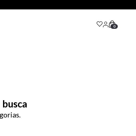
0
S
 busca
gorias.