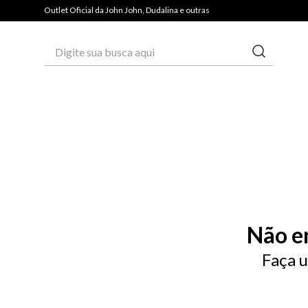
Outlet Oficial da John John, Dudalina e outras
Digite sua busca aqui
Não e
Faça u