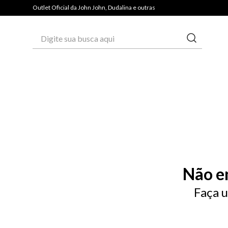
Outlet Oficial da John John, Dudalina e outras
Digite sua busca aqui
Não e
Faça u