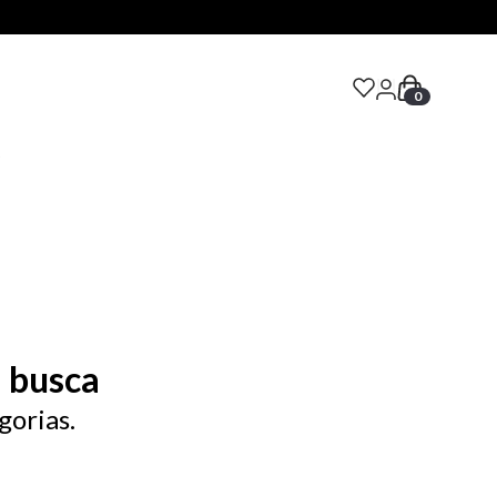
0
S
 busca
gorias.