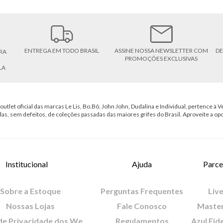
ENTREGA EM TODO BRASIL
ASSINE NOSSA NEWSLETTER COM
DE
RA
PROMOÇÕES EXCLUSIVAS
LA
outlet oficial das marcas Le Lis, Bo.Bô, John John, Dudalina e Individual, pertence à Ve
das, sem defeitos, de coleções passadas das maiores grifes do Brasil. Aproveite a op
Institucional
Ajuda
Parce
Sobre a Estoque
Perguntas Frequentes
Live
Nossas Lojas
Fale Conosco
Maste
Política de Privacidade dos Websites
Regulamentos
Azul Fid