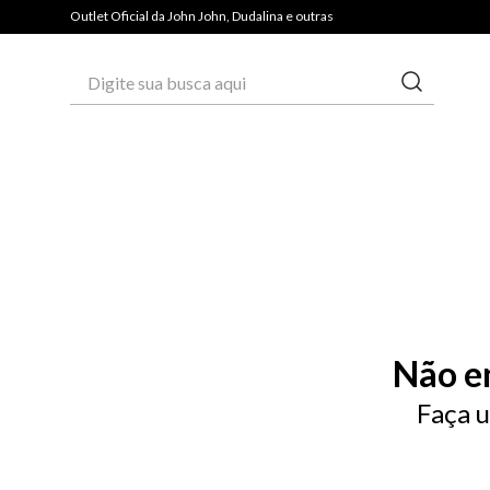
PAGUE COM PIX E GANHE 3% OFF*
Outlet Oficial da John John, Dudalina e outras
Digite sua busca aqui
Não e
Faça u