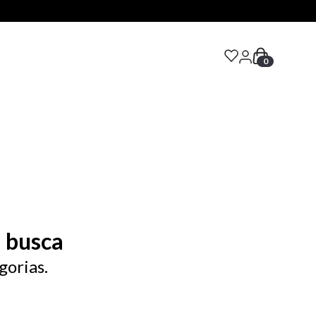
0
S
 busca
gorias.