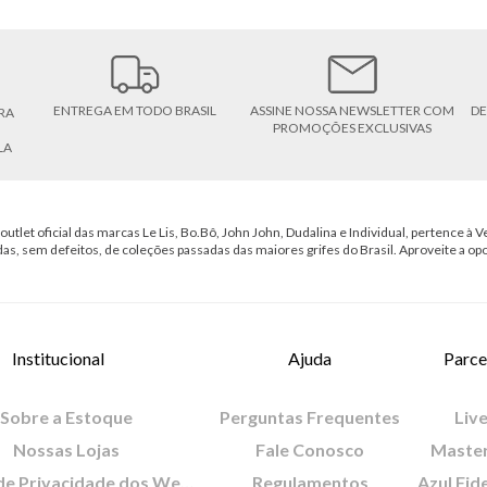
ENTREGA EM TODO BRASIL
ASSINE NOSSA NEWSLETTER COM
DE
RA
PROMOÇÕES EXCLUSIVAS
LA
outlet oficial das marcas Le Lis, Bo.Bô, John John, Dudalina e Individual, pertence à Ve
das, sem defeitos, de coleções passadas das maiores grifes do Brasil. Aproveite a op
Institucional
Ajuda
Parce
Sobre a Estoque
Perguntas Frequentes
Live
Nossas Lojas
Fale Conosco
Maste
Política de Privacidade dos Websites
Regulamentos
Azul Fid