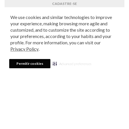
Eu li, estou ciente das condições de tratamento dos meus dados pessoais e forneço
We use cookies and similar technologies to improve
meu consentimento, conforme descrito na
Política de Privacidade
your experience, making browsing more agile and
ATENDIMENTO
customized, and to customize the site according to
LOCALIZE UMA LOJA
your preferences, according to your habits and your
profile. For more information, you can visit our
SOBRE ESTOQUE
Privacy Policy
.
Quem Somos
AJUDA
Permitir cookies
Advanced preferences
Nossas Lojas
Central de Atendimento
PARCEIROS
Política de Privacidade dos Websites
Regulamentos
Livelo
Política de Governança
Minha Conta
Mastercard
Black Friday
MEIOS DE PAGAMENTO
Trocas e Devoluções
Vai de Visa
Azul Fidelidade