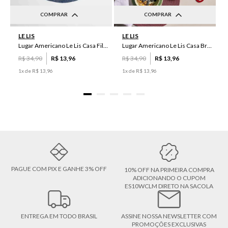
COMPRAR
COMPRAR
UN
UN
LE LIS
LE LIS
Lugar Americano Le Lis Casa Filipa
Lugar Americano Le Lis Casa Brenda
R$
34
,
90
R$
13
,
96
R$
34
,
90
R$
13
,
96
1
x de
R$
13
,
96
1
x de
R$
13
,
96
PAGUE COM PIX E GANHE 3% OFF
10% OFF NA PRIMEIRA COMPRA
ADICIONANDO O CUPOM
ES10WCLM DIRETO NA SACOLA
ENTREGA EM TODO BRASIL
ASSINE NOSSA NEWSLETTER COM
PROMOÇÕES EXCLUSIVAS