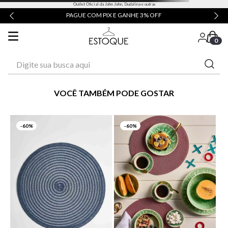
Outlet Oficial da John John, Dudalina e outras
PAGUE COM PIX E GANHE 3% OFF
0
Digite sua busca aqui
VOCÊ TAMBÉM PODE GOSTAR
-
60%
-
60%