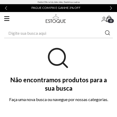
Outlet Oficial da John John, Dudalina e outras
X E GANHE 3% OFF
ATÉ 3X SEM JUROS
0
Digite sua busca aqui
Não encontramos produtos para a
sua busca
Faça uma nova busca ou navegue por nossas categorias.