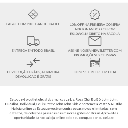
PAGUE COM PIX E GANHE 3% OFF
10% OFF NA PRIMEIRA COMPRA
ADICIONANDO O CUPOM
ES10WCLM DIRETO NA SACOLA
ENTREGA EM TODO BRASIL
ASSINE NOSSA NEWSLETTER COM
PROMOÇÕES EXCLUSIVAS
DEVOLUÇÃO GRÁTIS, A PRIMEIRA
COMPRE E RETIRE EM LOJA
DEVOLUÇÃO É GRÁTIS
Estoque é o outlet oficial das marcas Le Lis, Rosa Chá, Bo.Bô, John John,
Dudalina, Individual, Le Lis Petit e John John Kids e pertence à Veste S.A Estilo.
Na loja online da Estoque você encontra peças novas e limitadas, sem
defeitos, de coleções passadas das maiores grifes do Brasil. Aproveite a
oportunidade da nossa loja online pelo seu computador ou celular.