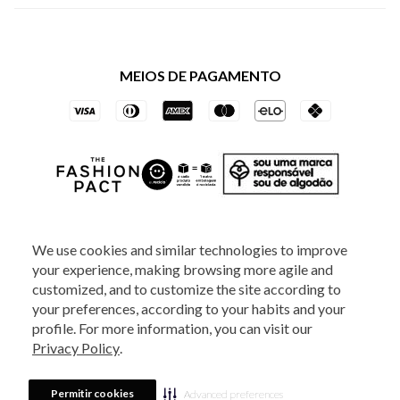
Política de Privacidade dos Websites
Regulamentos
Livelo
Política de Governança
Minha Conta
Mastercard
Black Friday
MEIOS DE PAGAMENTO
Trocas e Devoluções
Vai de Visa
Azul Fidelidade
SOCIAL
We use cookies and similar technologies to improve
your experience, making browsing more agile and
ATENDIMENTO
customized, and to customize the site according to
your preferences, according to your habits and your
profile. For more information, you can visit our
2025 - Veste S.A Estilo. Todos os direitos reservados - A loja Estoque reserva-
Privacy Policy
.
se no direito de corrigir ou alterar informações como: preços, promoções e
disponibilidade de estoque a qualquer momento.
Em caso de dúvidas:
0800
880 5520.
Horário de Atendimento:
das 8h às 20h de segunda a sexta-feira e
Sábados das 8h às 14h, exceto feriados. Veste S.A Estilo. Rua Othão, 405, Vila
Permitir cookies
Advanced preferences