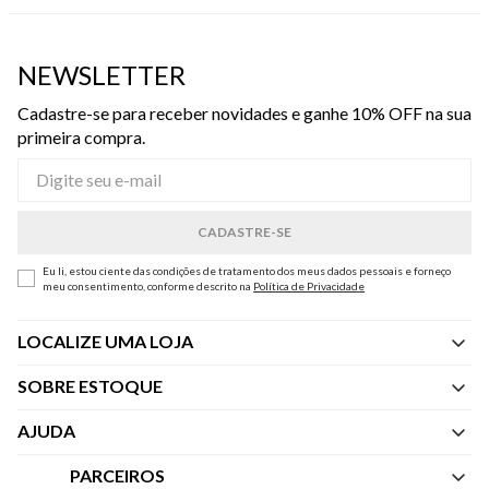
NEWSLETTER
Cadastre-se para receber novidades e ganhe 10% OFF na sua
primeira compra.
Eu li, estou ciente das condições de tratamento dos meus dados pessoais e forneço
meu consentimento, conforme descrito na
Política de Privacidade
LOCALIZE UMA LOJA
SOBRE ESTOQUE
Quem Somos
AJUDA
Nossas Lojas
Central de Atendimento
PARCEIROS