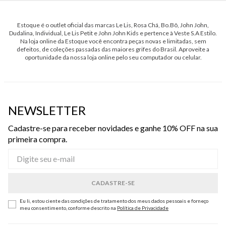
Estoque é o outlet oficial das marcas Le Lis, Rosa Chá, Bo.Bô, John John,
Dudalina, Individual, Le Lis Petit e John John Kids e pertence à Veste S.A Estilo.
Na loja online da Estoque você encontra peças novas e limitadas, sem
defeitos, de coleções passadas das maiores grifes do Brasil. Aproveite a
oportunidade da nossa loja online pelo seu computador ou celular.
NEWSLETTER
Cadastre-se para receber novidades e ganhe 10% OFF na sua
primeira compra.
Eu li, estou ciente das condições de tratamento dos meus dados pessoais e forneço
meu consentimento, conforme descrito na
Política de Privacidade