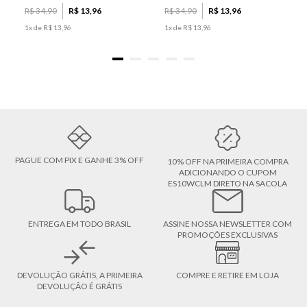
R$
34
,
90
R$
13
,
96
R$
34
,
90
R$
13
,
96
1
x de
R$
13
,
96
1
x de
R$
13
,
96
PAGUE COM PIX E GANHE 3% OFF
10% OFF NA PRIMEIRA COMPRA
ADICIONANDO O CUPOM
ES10WCLM DIRETO NA SACOLA
ENTREGA EM TODO BRASIL
ASSINE NOSSA NEWSLETTER COM
PROMOÇÕES EXCLUSIVAS
DEVOLUÇÃO GRÁTIS, A PRIMEIRA
COMPRE E RETIRE EM LOJA
DEVOLUÇÃO É GRÁTIS