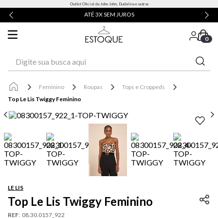
Outlet Oficial da John John, Dudalina e outras
ATÉ 3X SEM JUROS
0
Digite sua busca aqui
Feminino
Roupas
Tops e Croppeds
Top Le Lis Twiggy Feminino
LE LIS
Top Le Lis Twiggy Feminino
REF
:
08.30.0157_922