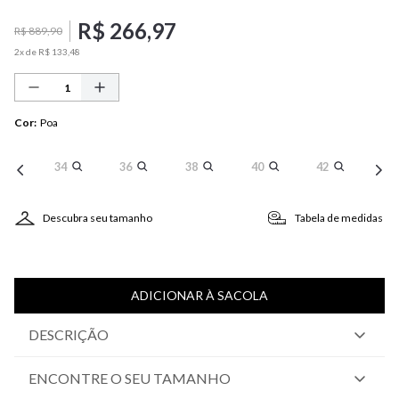
R$
266
,
97
R$
889
,
90
2
x de
R$
133
,
48
Cor
:
Poa
34
36
38
40
42
Descubra seu tamanho
Tabela de medidas
ADICIONAR À SACOLA
DESCRIÇÃO
ENCONTRE O SEU TAMANHO