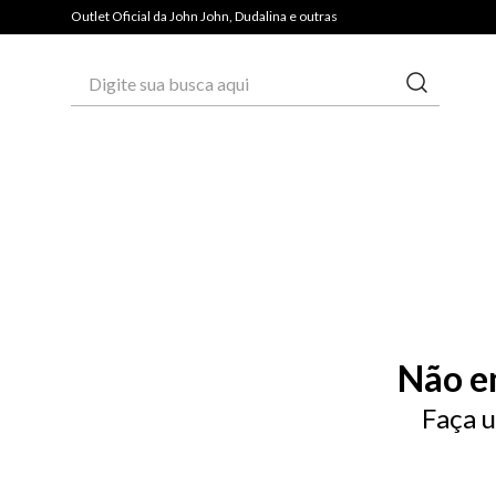
Outlet Oficial da John John, Dudalina e outras
Digite sua busca aqui
Não e
Faça u