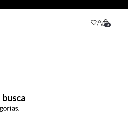
0
S
 busca
gorias.