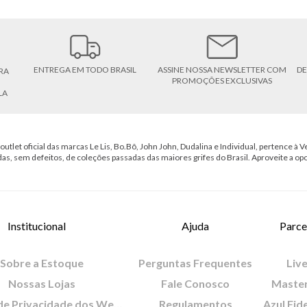
ENTREGA EM TODO BRASIL
ASSINE NOSSA NEWSLETTER COM
DE
RA
PROMOÇÕES EXCLUSIVAS
LA
outlet oficial das marcas Le Lis, Bo.Bô, John John, Dudalina e Individual, pertence à Ve
das, sem defeitos, de coleções passadas das maiores grifes do Brasil. Aproveite a op
Institucional
Ajuda
Parce
Sobre a Estoque
Perguntas Frequentes
Live
Nossas Lojas
Fale Conosco
Maste
Política de Privacidade dos Websites
Regulamentos
Azul Fid