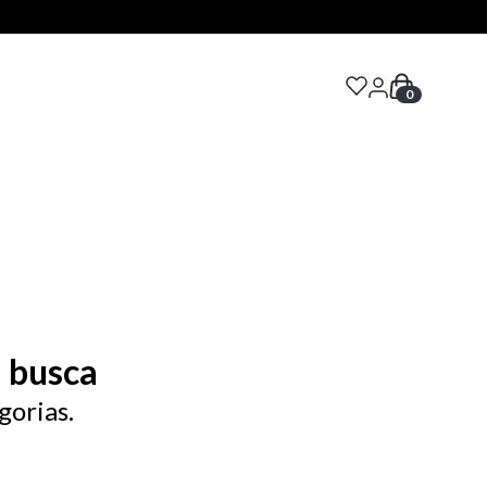
0
S
 busca
gorias.