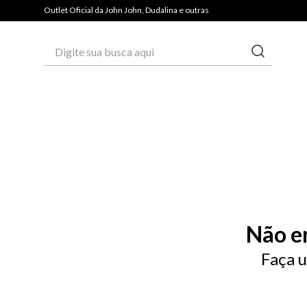
Outlet Oficial da John John, Dudalina e outras
Digite sua busca aqui
Não e
Faça u