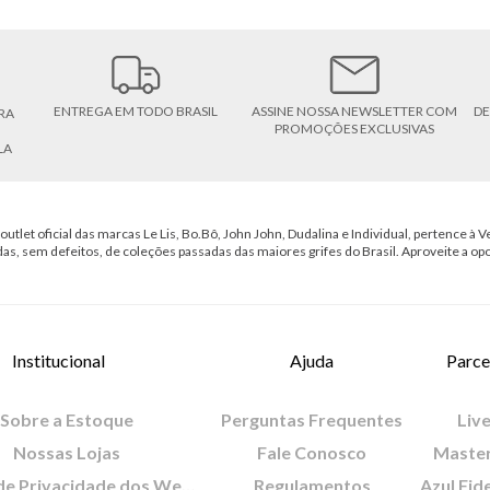
ENTREGA EM TODO BRASIL
ASSINE NOSSA NEWSLETTER COM
DE
RA
PROMOÇÕES EXCLUSIVAS
LA
outlet oficial das marcas Le Lis, Bo.Bô, John John, Dudalina e Individual, pertence à Ve
das, sem defeitos, de coleções passadas das maiores grifes do Brasil. Aproveite a op
Institucional
Ajuda
Parce
Sobre a Estoque
Perguntas Frequentes
Live
Nossas Lojas
Fale Conosco
Maste
Política de Privacidade dos Websites
Regulamentos
Azul Fid