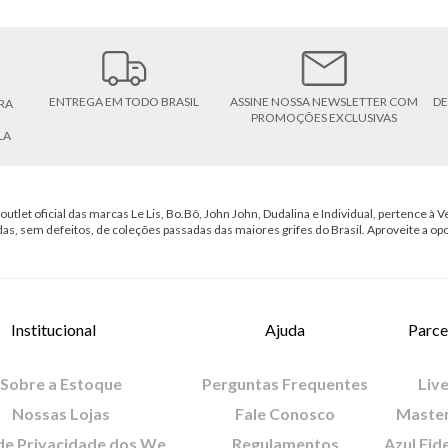
ENTREGA EM TODO BRASIL
ASSINE NOSSA NEWSLETTER COM
DE
RA
PROMOÇÕES EXCLUSIVAS
LA
outlet oficial das marcas Le Lis, Bo.Bô, John John, Dudalina e Individual, pertence à Ve
das, sem defeitos, de coleções passadas das maiores grifes do Brasil. Aproveite a op
Institucional
Ajuda
Parce
Sobre a Estoque
Perguntas Frequentes
Live
Nossas Lojas
Fale Conosco
Maste
Política de Privacidade dos Websites
Regulamentos
Azul Fid