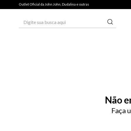
Outlet Oficial da John John, Dudalina e outras
Digite sua busca aqui
Não e
Faça u