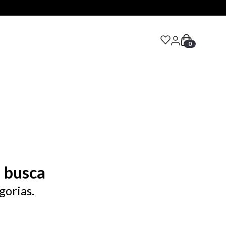
0
S
 busca
gorias.